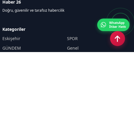
Haber 26
Doğru, güvenilir ve tarafsız habercilik
WhatsApp
İhbar Hattı
Kategoriler
Eskişehir
SPOR
GÜNDEM
Genel
EKONOMİ
KÜLTÜR SANAT
Asayiş
TEKNOLOJİ
POLİTİKA
YEREL
EĞİTİM
İnsan
Sayfalar
KÜNYE
İletişim
RSS
Sitemap
Haber Arşivi