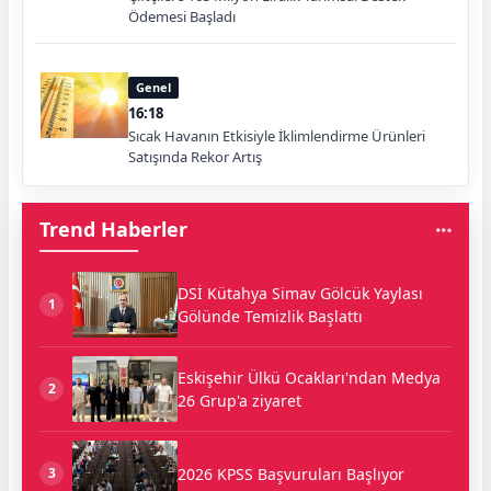
Ödemesi Başladı
Genel
16:18
Sıcak Havanın Etkisiyle İklimlendirme Ürünleri
Satışında Rekor Artış
Trend Haberler
DSİ Kütahya Simav Gölcük Yaylası
1
Gölünde Temizlik Başlattı
Eskişehir Ülkü Ocakları'ndan Medya
2
26 Grup'a ziyaret
2026 KPSS Başvuruları Başlıyor
3