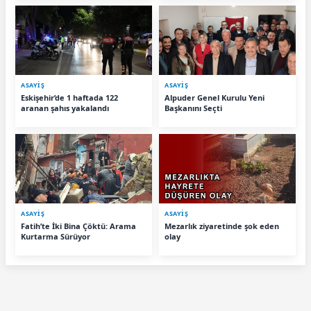
ASAYIŞ
ASAYIŞ
Eskişehir’de 1 haftada 122
Alpuder Genel Kurulu Yeni
aranan şahıs yakalandı
Başkanını Seçti
ASAYIŞ
ASAYIŞ
Fatih’te İki Bina Çöktü: Arama
Mezarlık ziyaretinde şok eden
Kurtarma Sürüyor
olay