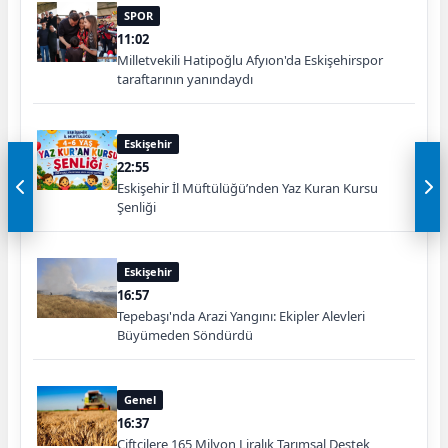
SPOR
11:02
Milletvekili Hatipoğlu Afyıon'da Eskişehirspor
taraftarının yanındaydı
Eskişehir
22:55
Eskişehir İl Müftülüğü’nden Yaz Kuran Kursu
Şenliği
Eskişehir
16:57
Tepebaşı'nda Arazi Yangını: Ekipler Alevleri
Büyümeden Söndürdü
Genel
16:37
Çiftçilere 165 Milyon Liralık Tarımsal Destek