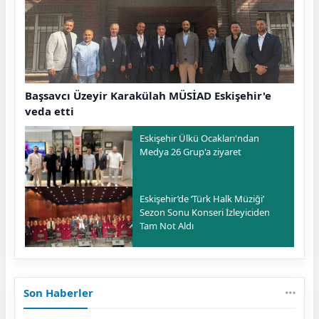
Başsavcı Üzeyir Karakülah MÜSİAD Eskişehir'e
veda etti
Eskişehir Ülkü Ocakları'ndan
Medya 26 Grup'a ziyaret
Eskişehir’de ‘Türk Halk Müziği’
Sezon Sonu Konseri İzleyiciden
Tam Not Aldı
Son Haberler