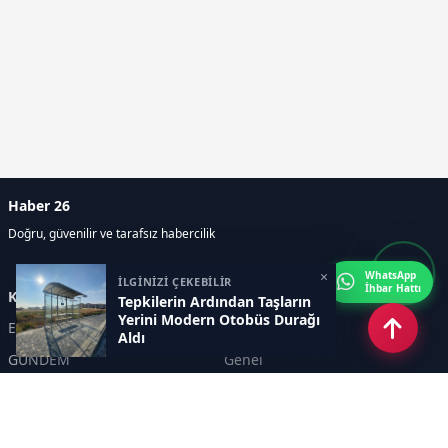
Haber 26
Doğru, güvenilir ve tarafsız habercilik
×
WhatsApp
İLGİNİZİ ÇEKEBİLİR
İhbar Hattı
Kategoriler
Tepkilerin Ardından Taşların
Yerini Modern Otobüs Durağı
Eskişehir
SPOR
Aldı
GÜNDEM
Genel
EKONOMİ
KÜLTÜR SANAT
Asayiş
TEKNOLOJİ