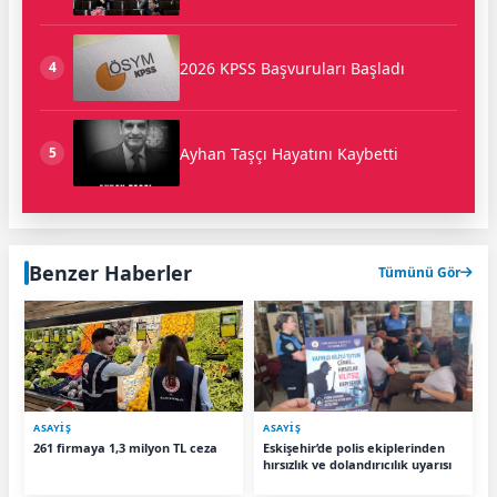
2026 KPSS Başvuruları Başladı
4
Ayhan Taşçı Hayatını Kaybetti
5
Benzer Haberler
Tümünü Gör
ASAYIŞ
ASAYIŞ
261 firmaya 1,3 milyon TL ceza
Eskişehir’de polis ekiplerinden
hırsızlık ve dolandırıcılık uyarısı