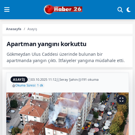
Anasayfa
Asayiş
Apartman yangını korkuttu
Gökmeydan Ulus Caddesi üzerinde bulunan bir
apartmanda yangın çıktı. İtfaiyeler yangına müdahale etti.
ASAYIŞ
03.10.2025 11:12
Seray Şahin
191 okuma
Okuma Süresi: 1 dk