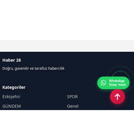
Haber 26
Doğru, güvenilir ve tarafsız habercilik
WhatsApp
İhbar Hattı
Kategoriler
Eskişehir
SPOR
GÜNDEM
Genel
EKONOMİ
KÜLTÜR SANAT
Asayiş
TEKNOLOJİ