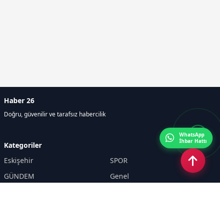
Haber 26
Doğru, güvenilir ve tarafsız habercilik
WhatsApp
İhbar Hattı
Kategoriler
Eskişehir
SPOR
GÜNDEM
Genel
EKONOMİ
KÜLTÜR SANAT
Asayiş
TEKNOLOJİ