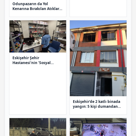
Odunpazarın da Yol
Kenarına Bırakılan Atıklar
Ve Mobilyalar Tepki Çekiyor
Eskişehir Şehir
Hastanesi'nin 'Sosyal
Market' Projesi İhtiyaç
Sahiplerine Umut Oluyor
Eskişehir'de 2 katlı binada
yangın: 5 kişi dumandan
etkilendi