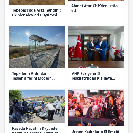
Ahmet Ataç CHP’den istifa
Tepebaşı'nda Arazi Yangını:
etti
Ekipler Alevleri Büyümeden
Söndürdü
Tepkilerin Ardından
MHP Eskişehir İl
Taşların Yerini Modern
Teşkilatı'ndan Kızılay'a
Otobüs Durağı Aldı
Ziyaret Ve Kan Bağışı
Kazada Hayatını Kaybeden
Üreten Kadınların El Emeği