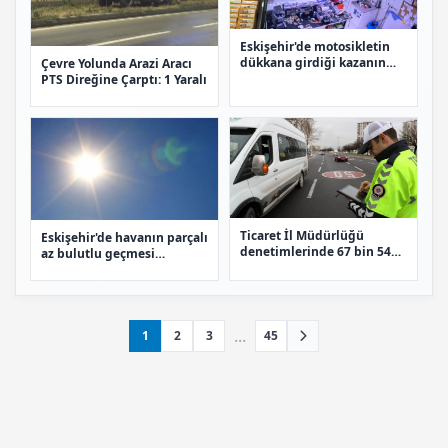
Eskişehir'de motosikletin
dükkana girdiği kazanın
Çevre Yolunda Arazi Aracı
görüntüleri ortaya çıktı
PTS Direğine Çarptı: 1 Yaralı
Ticaret İl Müdürlüğü
Eskişehir'de havanın parçalı
denetimlerinde 67 bin 541
az bulutlu geçmesi
TL ceza yazıldı
bekleniyor
...
1
2
3
45