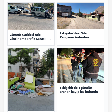
Edildi
Eskişehir'deki Silahlı
Zümrüt Caddesi'nde
Kavganın Ardından
Zincirleme Trafik Kazası: 1
Kundaklama İddiası
Ölü, 1 Ağır Yaralı
Eskişehir'de 4 gündür
aranan kayıp kız bulundu