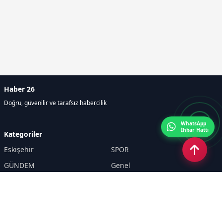
Haber 26
Doğru, güvenilir ve tarafsız habercilik
WhatsApp
İhbar Hattı
Kategoriler
Eskişehir
SPOR
GÜNDEM
Genel
EKONOMİ
KÜLTÜR SANAT
Asayiş
TEKNOLOJİ
POLİTİKA
YEREL