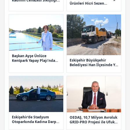
Kadının Cenazesi Sıkıştığı
Ürünleri Hicri Sezen
Araçtan Çıkarıldı
Meydanı'nda Satışa
Sunuluyor
Başkan Ayşe Ünlüce
Eskişehir Büyükşehir
Kentpark Yapay Plajı’nda
Belediyesi Han İlçesinde Yol
Vatandaşlarla Bir Araya
Çalışmalarını Sürdürüyor
Geldi
Eskişehir'de Stadyum
OEDAŞ, 10,7 Milyon Avroluk
Otoparkında Kadına Darp
GRID-PRO Projesi ile Ufuk
Anları Kamerada
Avrupa Programı’na Kabul