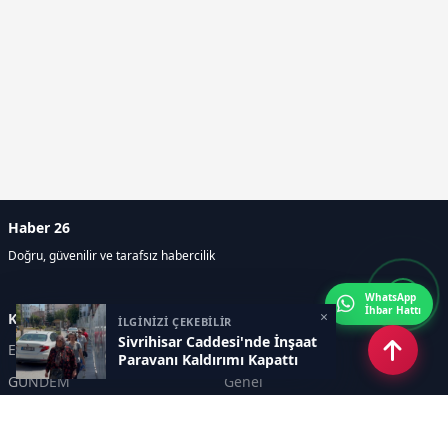
Haber 26
Doğru, güvenilir ve tarafsız habercilik
WhatsApp
İhbar Hattı
×
Kategoriler
İLGİNİZİ ÇEKEBİLİR
Sivrihisar Caddesi'nde İnşaat
Eskişehir
SPOR
Paravanı Kaldırımı Kapattı
GÜNDEM
Genel
EKONOMİ
KÜLTÜR SANAT
Asayiş
TEKNOLOJİ