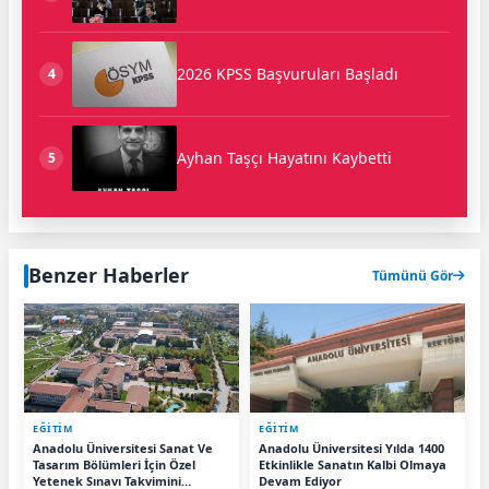
2026 KPSS Başvuruları Başladı
4
Ayhan Taşçı Hayatını Kaybetti
5
Benzer Haberler
Tümünü Gör
EĞİTİM
EĞİTİM
Anadolu Üniversitesi Sanat Ve
Anadolu Üniversitesi Yılda 1400
Tasarım Bölümleri İçin Özel
Etkinlikle Sanatın Kalbi Olmaya
Yetenek Sınavı Takvimini
Devam Ediyor