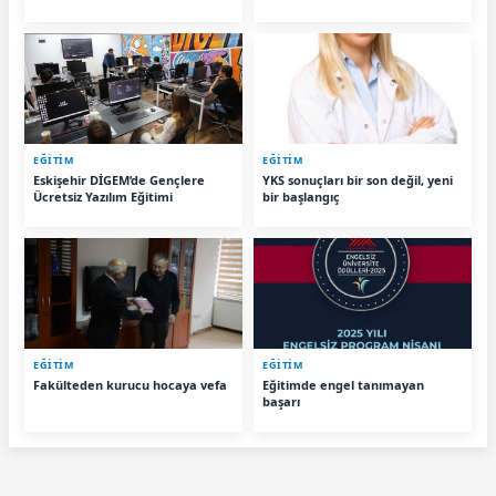
Duyurdu
EĞİTİM
EĞİTİM
Eskişehir DİGEM’de Gençlere
YKS sonuçları bir son değil, yeni
Ücretsiz Yazılım Eğitimi
bir başlangıç
EĞİTİM
EĞİTİM
Fakülteden kurucu hocaya vefa
Eğitimde engel tanımayan
başarı