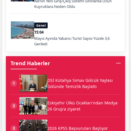
AB’nin Yeni Giriş/Çıkış Sistemi Sınırlarda Uzun
Kuyruklara Neden Oldu
Genel
15:04
Mayıs Ayında Yabancı Turist Sayısı Yüzde 3,6
Geriledi
Trend Haberler
DSİ Kütahya Simav Gölcük Yaylası
1
Gölünde Temizlik Başlattı
Eskişehir Ülkü Ocakları'ndan Medya
2
26 Grup'a ziyaret
2026 KPSS Başvuruları Başlıyor
3