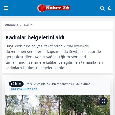
Anasayfa
EĞİTİM
Kadınlar belgelerini aldı
Büyükşehir Belediyesi tarafından kırsal ilçelerde
düzenlenen seminerler kapsamında Seyitgazi ilçesinde
gerçekleştirilen "Kadın Sağlığı Eğitim Semineri”
tamamlandı. Seminere katılan ve eğitimleri tamamlanan
kadınlara katılımcı belgeleri verildi.
EĞİTİM
24.06.2024 01:07
Sistem Yöneticisi
665 okuma
Okuma Süresi: 1 dk