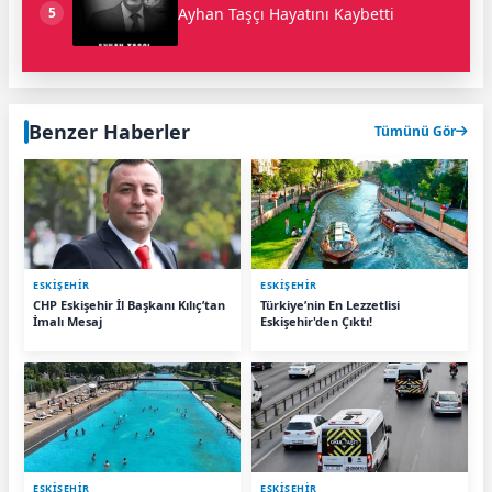
Ayhan Taşçı Hayatını Kaybetti
5
Benzer Haberler
Tümünü Gör
ESKIŞEHIR
ESKIŞEHIR
CHP Eskişehir İl Başkanı Kılıç’tan
Türkiye’nin En Lezzetlisi
İmalı Mesaj
Eskişehir'den Çıktı!
ESKIŞEHIR
ESKIŞEHIR