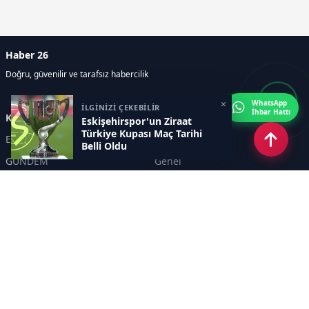
Haber 26
Doğru, güvenilir ve tarafsız habercilik
×
WhatsApp
İLGİNİZİ ÇEKEBİLİR
İhbar Hattı
Kategoriler
Eskişehirspor'un Ziraat
Türkiye Kupası Maç Tarihi
Eskişehir
SPOR
Belli Oldu
GÜNDEM
Genel
EKONOMİ
KÜLTÜR SANAT
Asayiş
TEKNOLOJİ
POLİTİKA
YEREL
EĞİTİM
İnsan
Sayfalar