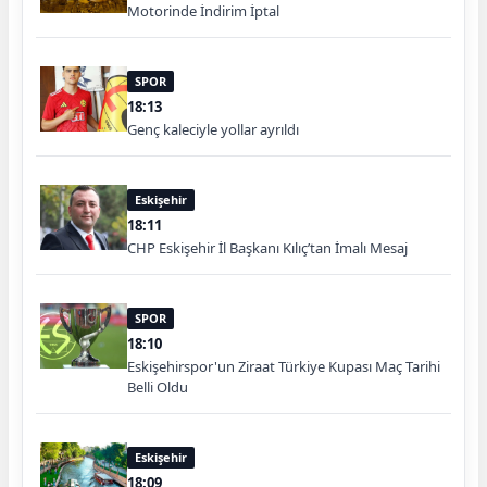
Motorinde İndirim İptal
SPOR
18:13
Genç kaleciyle yollar ayrıldı
Eskişehir
18:11
CHP Eskişehir İl Başkanı Kılıç’tan İmalı Mesaj
SPOR
18:10
Eskişehirspor'un Ziraat Türkiye Kupası Maç Tarihi
Belli Oldu
Eskişehir
18:09