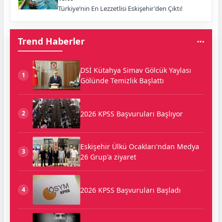
Türkiye’nin En Lezzetlisi Eskişehir'den Çıktı!
Trend Haberler
DSİ Kütahya Simav Gölcük Yaylası
1
Gölünde Temizlik Başlattı
2026 KPSS Başvuruları Başlıyor
2
Eskişehir Ülkü Ocakları'ndan Medya
3
26 Grup'a ziyaret
2026 KPSS Başvuruları Başladı
4