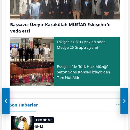
Başsavcı Üzeyir Karakülah MÜSİAD Eskişehir'e
veda etti
Eskişehir Ülkü Ocakları'ndan
Medya 26 Grup'a ziyaret
Eskişehir’de ‘Türk Halk Müziği’
Sezon Sonu Konseri İzleyiciden
Tam Not Aldı
Son Haberler
EKONOMİ
18:14