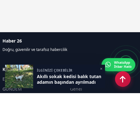
Haber 26
Doğru, güvenilir ve tarafsız habercilik
WhatsApp
İhbar Hattı
×
Kategoriler
İLGİNİZİ ÇEKEBİLİR
Akıllı sokak kedisi balık tutan
Eskişehir
SPOR
adamın başından ayrılmadı
GÜNDEM
Genel
EKONOMİ
KÜLTÜR SANAT
Asayiş
TEKNOLOJİ
POLİTİKA
YEREL
EĞİTİM
İnsan