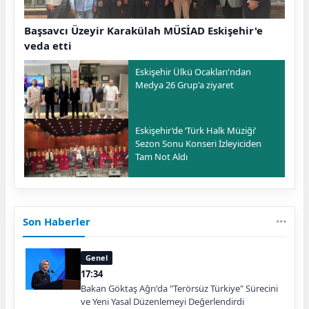
Başsavcı Üzeyir Karakülah MÜSİAD Eskişehir'e
veda etti
Eskişehir Ülkü Ocakları'ndan
Medya 26 Grup'a ziyaret
Eskişehir’de ‘Türk Halk Müziği’
Sezon Sonu Konseri İzleyiciden
Tam Not Aldı
Son Haberler
Genel
17:34
Bakan Göktaş Ağrı'da "Terörsüz Türkiye" Sürecini
ve Yeni Yasal Düzenlemeyi Değerlendirdi