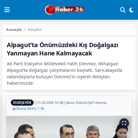
Anasayfa
Eskişehir
Alpagut’ta Önümüzdeki Kış Doğalgazı
Yanmayan Hane Kalmayacak
AK Parti Eskişehir Milletvekili Fatih Dönmez, Mihalgazi
Alpagut’ta doğalgaz çalışmalarını başlattı. Sarıcakaya’da
vatandaşlarla buluşan Dönmez’in ziyaret detayları
haberimizde.
ESKIŞEHIR
11.03.2026 16:38
Yavuz Öztürk
67 okuma
Okuma Süresi: 1 dk