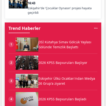
16:43
Eskişehir'de 'Çocuklar Oynasın' projesi hayata
geçirildi
Trend Haberler
DSİ Kütahya Simav Gölcük Yaylası
1
Gölünde Temizlik Başlattı
2026 KPSS Başvuruları Başlıyor
2
Eskişehir Ülkü Ocakları'ndan Medya
3
26 Grup'a ziyaret
2026 KPSS Başvuruları Başladı
4