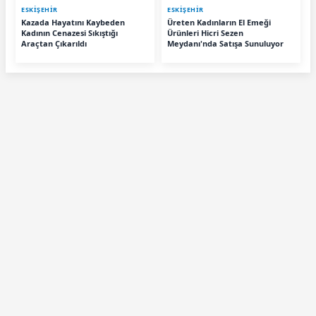
ESKIŞEHIR
ESKIŞEHIR
Kazada Hayatını Kaybeden
Üreten Kadınların El Emeği
Kadının Cenazesi Sıkıştığı
Ürünleri Hicri Sezen
Araçtan Çıkarıldı
Meydanı'nda Satışa Sunuluyor