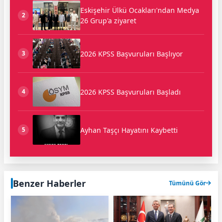
Eskişehir Ülkü Ocakları'ndan Medya
2
26 Grup'a ziyaret
2026 KPSS Başvuruları Başlıyor
3
2026 KPSS Başvuruları Başladı
4
Ayhan Taşçı Hayatını Kaybetti
5
Benzer Haberler
Tümünü Gör