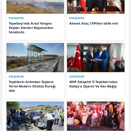
ESKIŞEHIR
ESKIŞEHIR
Tepebaşı'nda Arazi Yangını:
Ahmet Ataç CHP’den istifa etti
Ekipler Alevleri Büyümeden
Söndürdü
ESKIŞEHIR
ESKIŞEHIR
Tepkilerin Ardından Taşların
MHP Eskişehir İl Teşkilatı'ndan
Yerini Modern Otobüs Durağı
Kızılay'a Ziyaret Ve Kan Bağışı
Aldı