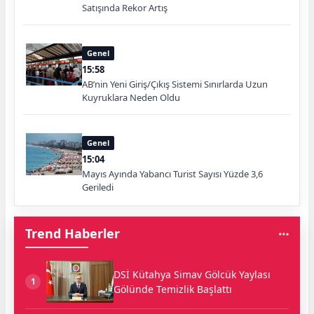
Satışında Rekor Artış
Genel
15:58
AB’nin Yeni Giriş/Çıkış Sistemi Sınırlarda Uzun
Kuyruklara Neden Oldu
Genel
15:04
Mayıs Ayında Yabancı Turist Sayısı Yüzde 3,6
Geriledi
Trend Haberler
DSİ Kütahya Simav Gölcük Yaylası
1
Gölünde Temizlik Başlattı