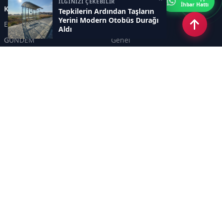
İLGİNİZİ ÇEKEBİLİR
İhbar Hattı
Kategoriler
Tepkilerin Ardından Taşların
Yerini Modern Otobüs Durağı
Eskişehir
SPOR
Aldı
GÜNDEM
Genel
EKONOMİ
KÜLTÜR SANAT
Asayiş
TEKNOLOJİ
POLİTİKA
YEREL
EĞİTİM
İnsan
Sayfalar
KÜNYE
İletişim
RSS
Sitemap
Haber Arşivi
İletişim
KANAL YİRMİALTI TELEVİZYON REKLAMCILIK TANITIM HİZMETLERİ A. Ş.