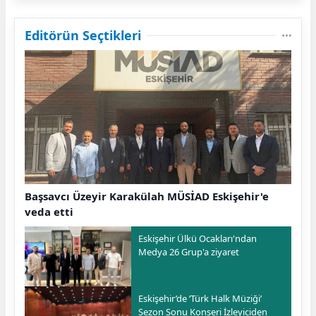
Editörün Seçtikleri
Başsavcı Üzeyir Karakülah MÜSİAD Eskişehir'e
veda etti
Eskişehir Ülkü Ocakları'ndan
Medya 26 Grup'a ziyaret
Eskişehir’de ‘Türk Halk Müziği’
Sezon Sonu Konseri İzleyiciden