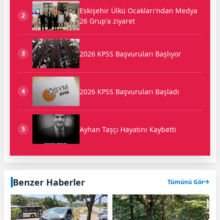
Eskişehir Ülkü Ocakları'ndan Medya
2
26 Grup'a ziyaret
2026 KPSS Başvuruları Başlıyor
3
2026 KPSS Başvuruları Başladı
4
Ayhan Taşçı Hayatını Kaybetti
5
Benzer Haberler
Tümünü Gör