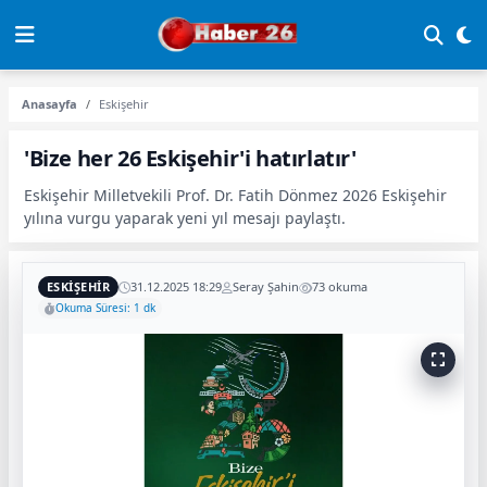
Anasayfa
Eskişehir
'Bize her 26 Eskişehir'i hatırlatır'
Eskişehir Milletvekili Prof. Dr. Fatih Dönmez 2026 Eskişehir
yılına vurgu yaparak yeni yıl mesajı paylaştı.
ESKIŞEHIR
31.12.2025 18:29
Seray Şahin
73 okuma
Okuma Süresi: 1 dk