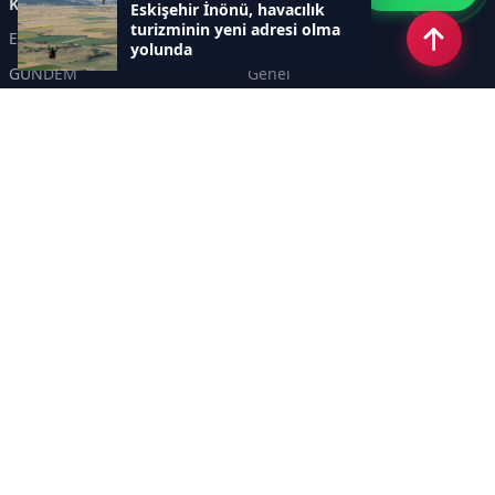
Kategoriler
Eskişehir İnönü, havacılık
turizminin yeni adresi olma
Eskişehir
SPOR
yolunda
GÜNDEM
Genel
EKONOMİ
KÜLTÜR SANAT
Asayiş
TEKNOLOJİ
POLİTİKA
YEREL
EĞİTİM
İnsan
Sayfalar
KÜNYE
İletişim
RSS
Sitemap
Haber Arşivi
İletişim
KANAL YİRMİALTI TELEVİZYON REKLAMCILIK TANITIM HİZMETLERİ A. Ş.