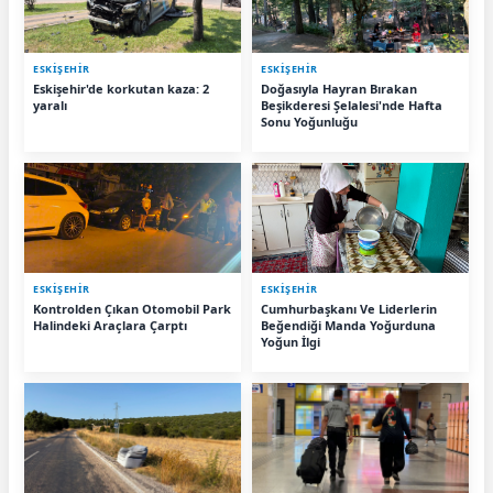
ESKIŞEHIR
ESKIŞEHIR
Eskişehir'de korkutan kaza: 2
Doğasıyla Hayran Bırakan
yaralı
Beşikderesi Şelalesi'nde Hafta
Sonu Yoğunluğu
ESKIŞEHIR
ESKIŞEHIR
Kontrolden Çıkan Otomobil Park
Cumhurbaşkanı Ve Liderlerin
Halindeki Araçlara Çarptı
Beğendiği Manda Yoğurduna
Yoğun İlgi