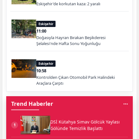
Eskişehir'de korkutan kaza: 2 yaralı
Eskişehir
11:00
Doğasıyla Hayran Bırakan Beşikderesi
Şelalesi'nde Hafta Sonu Yoğunluğu
Eskişehir
10:58
Kontrolden Çıkan Otomobil Park Halindeki
Araçlara Çarptı
Trend Haberler
DSİ Kütahya Simav Gölcük Yaylası
1
Gölünde Temizlik Başlattı