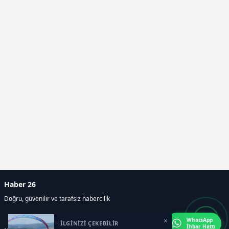
Haber 26
Doğru, güvenilir ve tarafsız habercilik
×
WhatsApp
İLGİNİZİ ÇEKEBİLİR
İhbar Hattı