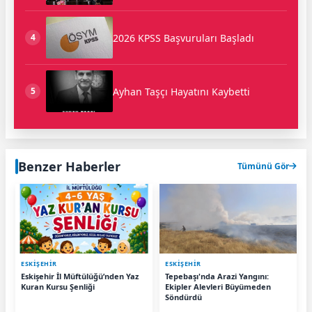
2026 KPSS Başvuruları Başladı
4
Ayhan Taşçı Hayatını Kaybetti
5
Benzer Haberler
Tümünü Gör
ESKIŞEHIR
ESKIŞEHIR
Eskişehir İl Müftülüğü’nden Yaz
Tepebaşı'nda Arazi Yangını:
Kuran Kursu Şenliği
Ekipler Alevleri Büyümeden
Söndürdü