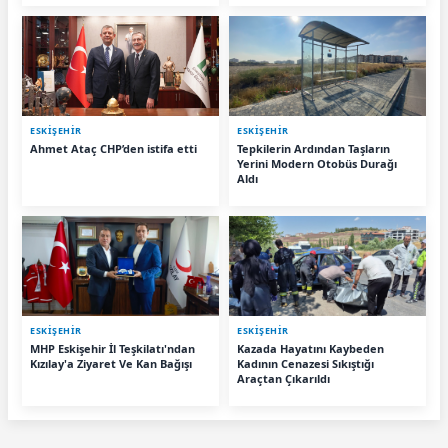
ESKIŞEHIR
ESKIŞEHIR
Ahmet Ataç CHP’den istifa etti
Tepkilerin Ardından Taşların
Yerini Modern Otobüs Durağı
Aldı
ESKIŞEHIR
ESKIŞEHIR
MHP Eskişehir İl Teşkilatı'ndan
Kazada Hayatını Kaybeden
Kızılay'a Ziyaret Ve Kan Bağışı
Kadının Cenazesi Sıkıştığı
Araçtan Çıkarıldı