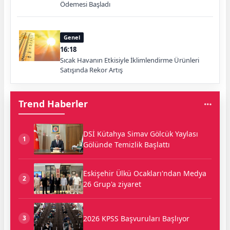
Ödemesi Başladı
Genel
16:18
Sıcak Havanın Etkisiyle İklimlendirme Ürünleri
Satışında Rekor Artış
Trend Haberler
DSİ Kütahya Simav Gölcük Yaylası
1
Gölünde Temizlik Başlattı
Eskişehir Ülkü Ocakları'ndan Medya
2
26 Grup'a ziyaret
2026 KPSS Başvuruları Başlıyor
3