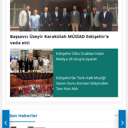
Başsavcı Üzeyir Karakülah MÜSİAD Eskişehir'e
veda etti
Eskişehir Ülkü Ocakları'ndan
Medya 26 Grup'a ziyaret
Eskişehir’de ‘Türk Halk Müziği’
Sezon Sonu Konseri İzleyiciden
Tam Not Aldı
Son Haberler