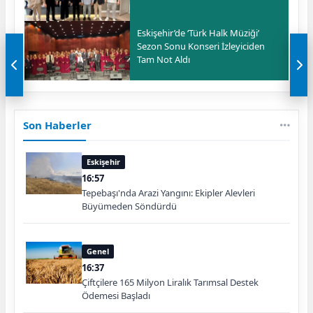
Eskişehir’de ‘Türk Halk Müziği’
Sezon Sonu Konseri İzleyiciden
Tam Not Aldı
Son Haberler
Eskişehir
16:57
Tepebaşı'nda Arazi Yangını: Ekipler Alevleri
Büyümeden Söndürdü
Genel
16:37
Çiftçilere 165 Milyon Liralık Tarımsal Destek
Ödemesi Başladı