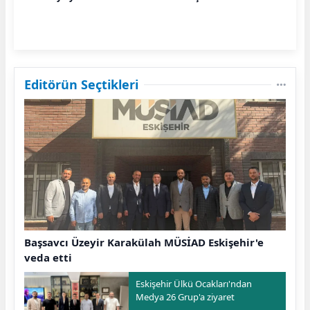
Editörün Seçtikleri
Başsavcı Üzeyir Karakülah MÜSİAD Eskişehir'e
veda etti
Eskişehir Ülkü Ocakları'ndan
Medya 26 Grup'a ziyaret