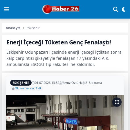
Anasayfa
Eskişehir
Enerji İçeceği Tüketen Genç Fenalaştı!
Eskişehir Odunpazarı ilçesinde enerji içeceği içtikten sonra
kalp çarpıntısı şikayetiyle fenalaşan 17 yaşındaki A.K.,
ambulansla ESOGÜ Tıp Fakültesi'ne kaldırıldı.
ESKIŞEHIR
01.07.2026 13:52
Yavuz Öztürk
213 okuma
Okuma Süresi: 1 dk