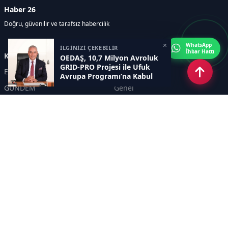
Haber 26
Doğru, güvenilir ve tarafsız habercilik
×
WhatsApp
İLGİNİZİ ÇEKEBİLİR
İhbar Hattı
Kategoriler
OEDAŞ, 10,7 Milyon Avroluk
GRID-PRO Projesi ile Ufuk
Eskişehir
SPOR
Avrupa Programı’na Kabul
Edildi
GÜNDEM
Genel
EKONOMİ
KÜLTÜR SANAT
Asayiş
TEKNOLOJİ
POLİTİKA
YEREL
EĞİTİM
İnsan
Sayfalar
KÜNYE
İletişim
RSS
Sitemap
Haber Arşivi