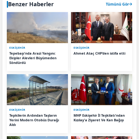
Benzer Haberler
Tümünü Gör
ESKIŞEHIR
ESKIŞEHIR
Tepebaşı'nda Arazi Yangını:
Ahmet Ataç CHP’den istifa etti
Ekipler Alevleri Büyümeden
Söndürdü
ESKIŞEHIR
ESKIŞEHIR
Tepkilerin Ardından Taşların
MHP Eskişehir İl Teşkilatı'ndan
Yerini Modern Otobüs Durağı
Kızılay'a Ziyaret Ve Kan Bağışı
Aldı