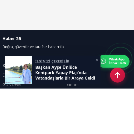
Haber 26
Doğru, güvenilir ve tarafsız habercilik
×
WhatsApp
İLGİNİZİ ÇEKEBİLİR
İhbar Hattı
Kategoriler
Başkan Ayşe Ünlüce
Kentpark Yapay Plajı’nda
Eskişehir
SPOR
Vatandaşlarla Bir Araya Geldi
GÜNDEM
Genel
EKONOMİ
KÜLTÜR SANAT
Asayiş
TEKNOLOJİ
POLİTİKA
YEREL
EĞİTİM
İnsan