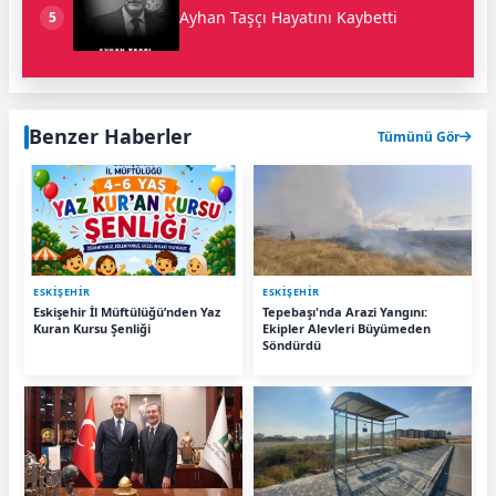
Ayhan Taşçı Hayatını Kaybetti
5
Benzer Haberler
Tümünü Gör
ESKIŞEHIR
ESKIŞEHIR
Eskişehir İl Müftülüğü’nden Yaz
Tepebaşı'nda Arazi Yangını:
Kuran Kursu Şenliği
Ekipler Alevleri Büyümeden
Söndürdü