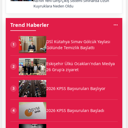
AB’nin Yeni Giriş/Çıkış Sistemi Sınırlarda Uzun
Kuyruklara Neden Oldu
Trend Haberler
DSİ Kütahya Simav Gölcük Yaylası
1
Gölünde Temizlik Başlattı
Eskişehir Ülkü Ocakları'ndan Medya
2
26 Grup'a ziyaret
2026 KPSS Başvuruları Başlıyor
3
2026 KPSS Başvuruları Başladı
4