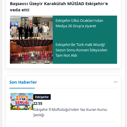
Başsavcı Üzeyir Karakülah MÜSİAD Eskişehir'e
veda etti
Eskişehir Ülkü Ocakları'ndan
Medya 26 Grup'a ziyaret
Eskişehir’de ‘Türk Halk Müziği’
Sezon Sonu Konseri İzleyiciden
Tam Not Aldı
Son Haberler
Eskişehir
22:55
Eskişehir İl Müftülüğü’nden Yaz Kuran Kursu
Şenliği