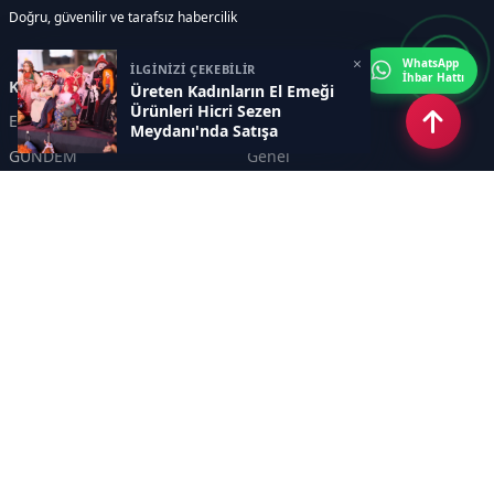
Doğru, güvenilir ve tarafsız habercilik
×
WhatsApp
İLGİNİZİ ÇEKEBİLİR
İhbar Hattı
Kategoriler
Üreten Kadınların El Emeği
Ürünleri Hicri Sezen
Eskişehir
SPOR
Meydanı'nda Satışa
Sunuluyor
GÜNDEM
Genel
EKONOMİ
KÜLTÜR SANAT
Asayiş
TEKNOLOJİ
POLİTİKA
YEREL
EĞİTİM
İnsan
Sayfalar
KÜNYE
İletişim
RSS
Sitemap
Haber Arşivi