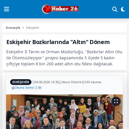
Anasayfa
Eskişehir
Eskişehir Bozkırlarında "Altın" Dönem
Eskişehir İl Tarım ve Orman Müdürlüğü, "Bozkırlar Altın Otu
ile Ölümsüzleşiyor" projesi kapsamında 5 ilçede 5 kadın
çiftçiye toplam 8 bin 200 adet altın otu fidesi dağıtacak.
ESKIŞEHIR
04.06.2026 16:30
Yavuz Öztürk
103 okuma
Okuma Süresi: 2 dk