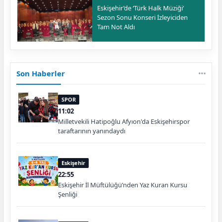
Eskişehir’de ‘Türk Halk Müziği’
Sezon Sonu Konseri İzleyiciden
Tam Not Aldı
Son Haberler
SPOR
11:02
Milletvekili Hatipoğlu Afyıon'da Eskişehirspor
taraftarının yanındaydı
Eskişehir
22:55
Eskişehir İl Müftülüğü’nden Yaz Kuran Kursu
Şenliği