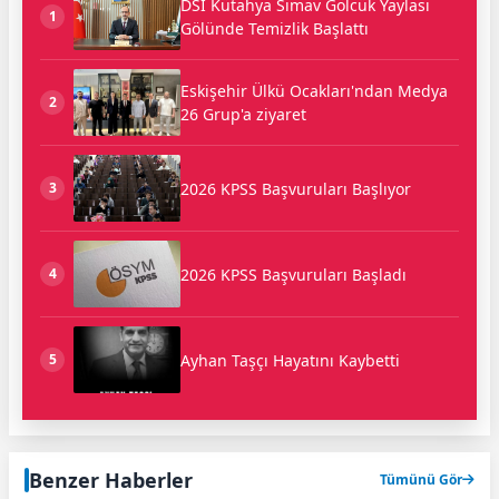
DSİ Kütahya Simav Gölcük Yaylası
1
Gölünde Temizlik Başlattı
Eskişehir Ülkü Ocakları'ndan Medya
2
26 Grup'a ziyaret
2026 KPSS Başvuruları Başlıyor
3
2026 KPSS Başvuruları Başladı
4
Ayhan Taşçı Hayatını Kaybetti
5
Benzer Haberler
Tümünü Gör