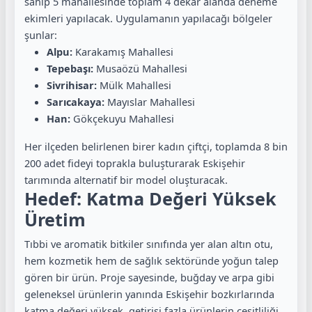
sahip 5 mahallesinde toplam 4 dekar alanda deneme
ekimleri yapılacak. Uygulamanın yapılacağı bölgeler
şunlar:
Alpu:
Karakamış Mahallesi
Tepebaşı:
Musaözü Mahallesi
Sivrihisar:
Mülk Mahallesi
Sarıcakaya:
Mayıslar Mahallesi
Han:
Gökçekuyu Mahallesi
Her ilçeden belirlenen birer kadın çiftçi, toplamda 8 bin
200 adet fideyi toprakla buluşturarak Eskişehir
tarımında alternatif bir model oluşturacak.
Hedef: Katma Değeri Yüksek
Üretim
Tıbbi ve aromatik bitkiler sınıfında yer alan altın otu,
hem kozmetik hem de sağlık sektöründe yoğun talep
gören bir ürün. Proje sayesinde, buğday ve arpa gibi
geleneksel ürünlerin yanında Eskişehir bozkırlarında
katma değeri yüksek, getirisi fazla ürünlerin çeşitliliği