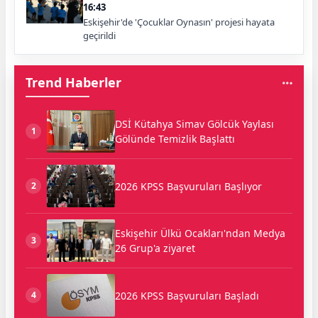
16:43
Eskişehir'de 'Çocuklar Oynasın' projesi hayata
geçirildi
Trend Haberler
DSİ Kütahya Simav Gölcük Yaylası
1
Gölünde Temizlik Başlattı
2026 KPSS Başvuruları Başlıyor
2
Eskişehir Ülkü Ocakları'ndan Medya
3
26 Grup'a ziyaret
2026 KPSS Başvuruları Başladı
4