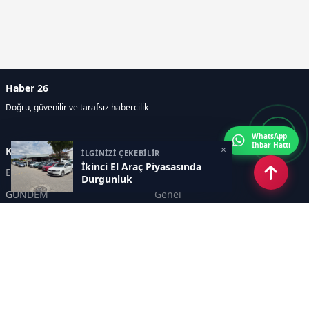
Haber 26
Doğru, güvenilir ve tarafsız habercilik
WhatsApp
İhbar Hattı
×
Kategoriler
İLGİNİZİ ÇEKEBİLİR
İkinci El Araç Piyasasında
Eskişehir
SPOR
Durgunluk
GÜNDEM
Genel
EKONOMİ
KÜLTÜR SANAT
Asayiş
TEKNOLOJİ
POLİTİKA
YEREL
EĞİTİM
İnsan