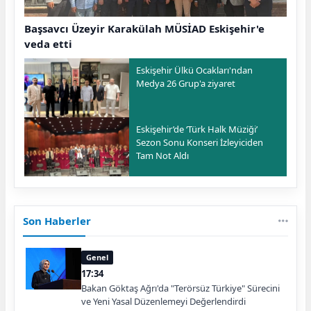
Başsavcı Üzeyir Karakülah MÜSİAD Eskişehir'e
veda etti
Eskişehir Ülkü Ocakları'ndan
Medya 26 Grup'a ziyaret
Eskişehir’de ‘Türk Halk Müziği’
Sezon Sonu Konseri İzleyiciden
Tam Not Aldı
Son Haberler
Genel
17:34
Bakan Göktaş Ağrı'da "Terörsüz Türkiye" Sürecini
ve Yeni Yasal Düzenlemeyi Değerlendirdi