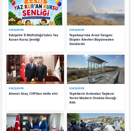
ESKIŞEHIR
ESKIŞEHIR
Eskişehir İl Müftülüğü’nden Yaz
Tepebaşı'nda Arazi Yangını:
Kuran Kursu Şenliği
Ekipler Alevleri Büyümeden
Söndürdü
ESKIŞEHIR
ESKIŞEHIR
Ahmet Ataç CHP’den istifa etti
Tepkilerin Ardından Taşların
Yerini Modern Otobüs Durağı
Aldı