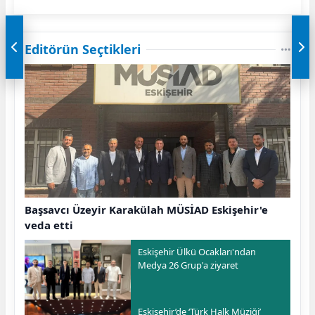
Editörün Seçtikleri
Başsavcı Üzeyir Karakülah MÜSİAD Eskişehir'e
veda etti
Eskişehir Ülkü Ocakları'ndan
Medya 26 Grup'a ziyaret
Eskişehir’de ‘Türk Halk Müziği’