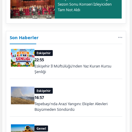
Sezon Sonu Konseri İzleyiciden
Tam Not Aldı
Son Haberler
Eskişehir
22:55
Eskişehir İl Müftülüğü’nden Yaz Kuran Kursu
Şenliği
Eskişehir
16:57
Tepebaşı'nda Arazi Yangını: Ekipler Alevleri
Büyümeden Söndürdü
Genel