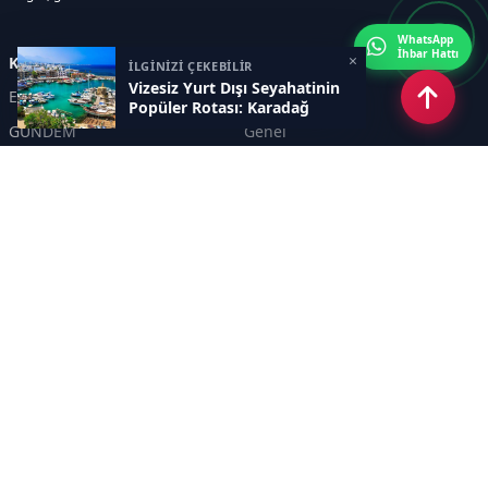
WhatsApp
İhbar Hattı
×
Kategoriler
İLGİNİZİ ÇEKEBİLİR
Vizesiz Yurt Dışı Seyahatinin
Eskişehir
SPOR
Popüler Rotası: Karadağ
GÜNDEM
Genel
EKONOMİ
KÜLTÜR SANAT
Asayiş
TEKNOLOJİ
POLİTİKA
YEREL
EĞİTİM
İnsan
Sayfalar
KÜNYE
İletişim
RSS
Sitemap
Haber Arşivi
İletişim