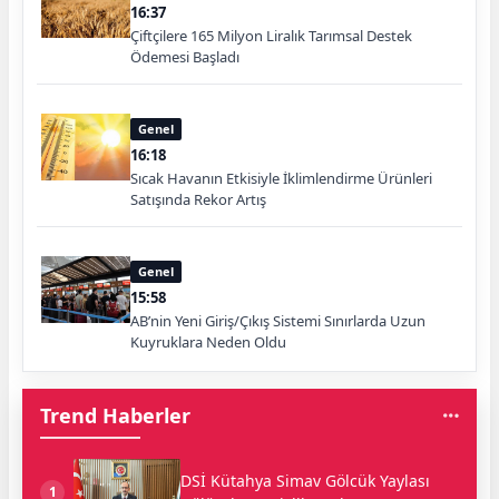
16:37
Çiftçilere 165 Milyon Liralık Tarımsal Destek
Ödemesi Başladı
Genel
16:18
Sıcak Havanın Etkisiyle İklimlendirme Ürünleri
Satışında Rekor Artış
Genel
15:58
AB’nin Yeni Giriş/Çıkış Sistemi Sınırlarda Uzun
Kuyruklara Neden Oldu
Trend Haberler
DSİ Kütahya Simav Gölcük Yaylası
1