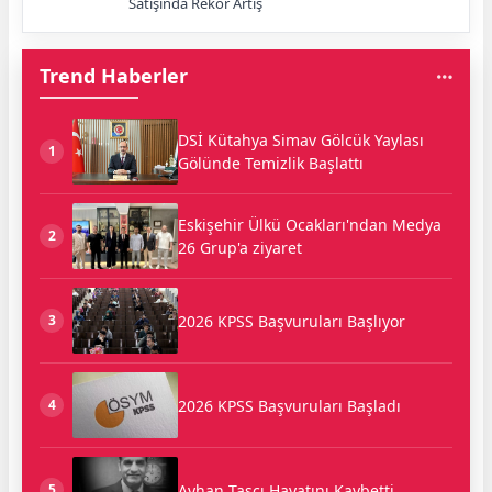
Satışında Rekor Artış
Trend Haberler
DSİ Kütahya Simav Gölcük Yaylası
1
Gölünde Temizlik Başlattı
Eskişehir Ülkü Ocakları'ndan Medya
2
26 Grup'a ziyaret
2026 KPSS Başvuruları Başlıyor
3
2026 KPSS Başvuruları Başladı
4
Ayhan Taşçı Hayatını Kaybetti
5