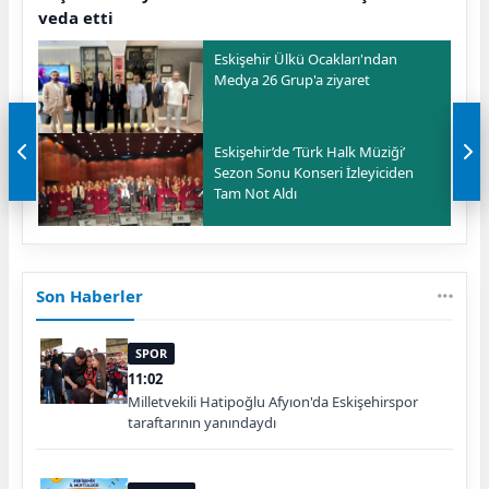
veda etti
Eskişehir Ülkü Ocakları'ndan
Medya 26 Grup'a ziyaret
Eskişehir’de ‘Türk Halk Müziği’
Sezon Sonu Konseri İzleyiciden
Tam Not Aldı
Son Haberler
SPOR
11:02
Milletvekili Hatipoğlu Afyıon'da Eskişehirspor
taraftarının yanındaydı