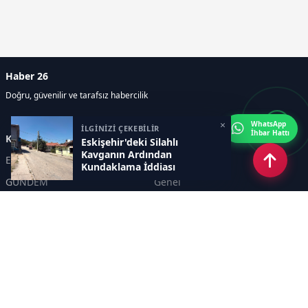
Haber 26
Doğru, güvenilir ve tarafsız habercilik
×
WhatsApp
İLGİNİZİ ÇEKEBİLİR
İhbar Hattı
Kategoriler
Eskişehir'deki Silahlı
Kavganın Ardından
Eskişehir
SPOR
Kundaklama İddiası
GÜNDEM
Genel
EKONOMİ
KÜLTÜR SANAT
Asayiş
TEKNOLOJİ
POLİTİKA
YEREL
EĞİTİM
İnsan