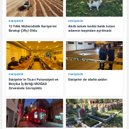
ESKIŞEHIR
ESKIŞEHIR
12 Yıllık Mühendislik Kariyerini
Akıllı sokak kedisi balık tutan
Bırakıp Çiftçi Oldu
adamın başından ayrılmadı
ESKIŞEHIR
ESKIŞEHIR
Eskişehir'in Ticari Potansiyeli ve
Eskişehir de silahlı saldırı
Belçika İş Birliği MÜSİAD
Zirvesinde Görüşüldü