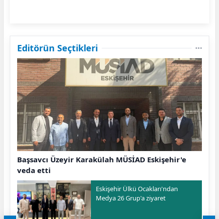
Editörün Seçtikleri
Başsavcı Üzeyir Karakülah MÜSİAD Eskişehir'e
veda etti
Eskişehir Ülkü Ocakları'ndan
Medya 26 Grup'a ziyaret