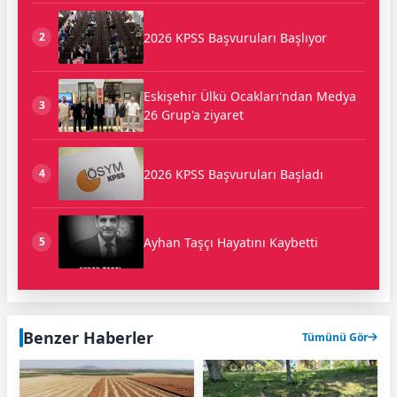
2026 KPSS Başvuruları Başlıyor
2
Eskişehir Ülkü Ocakları'ndan Medya
3
26 Grup'a ziyaret
2026 KPSS Başvuruları Başladı
4
Ayhan Taşçı Hayatını Kaybetti
5
Benzer Haberler
Tümünü Gör