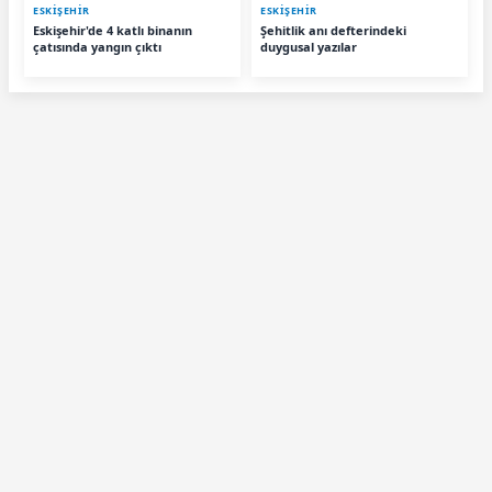
ESKIŞEHIR
ESKIŞEHIR
Eskişehir'de 4 katlı binanın
Şehitlik anı defterindeki
çatısında yangın çıktı
duygusal yazılar