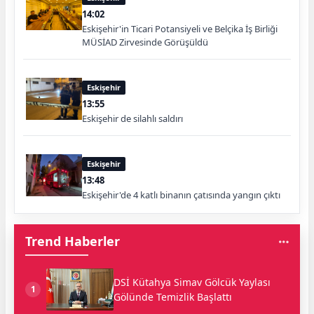
14:02
Eskişehir'in Ticari Potansiyeli ve Belçika İş Birliği
MÜSİAD Zirvesinde Görüşüldü
Eskişehir
13:55
Eskişehir de silahlı saldırı
Eskişehir
13:48
Eskişehir'de 4 katlı binanın çatısında yangın çıktı
Trend Haberler
DSİ Kütahya Simav Gölcük Yaylası
1
Gölünde Temizlik Başlattı