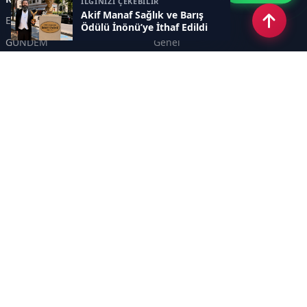
İLGİNİZİ ÇEKEBİLİR
Akif Manaf Sağlık ve Barış
Eskişehir
SPOR
Ödülü İnönü’ye İthaf Edildi
GÜNDEM
Genel
EKONOMİ
KÜLTÜR SANAT
Asayiş
TEKNOLOJİ
POLİTİKA
YEREL
EĞİTİM
İnsan
Sayfalar
KÜNYE
İletişim
RSS
Sitemap
Haber Arşivi
İletişim
KANAL YİRMİALTI TELEVİZYON REKLAMCILIK TANITIM HİZMETLERİ A. Ş.