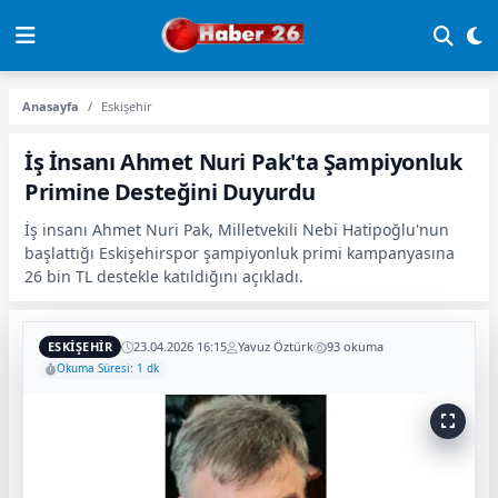
Anasayfa
Eskişehir
İş İnsanı Ahmet Nuri Pak'ta Şampiyonluk
Primine Desteğini Duyurdu
İş insanı Ahmet Nuri Pak, Milletvekili Nebi Hatipoğlu'nun
başlattığı Eskişehirspor şampiyonluk primi kampanyasına
26 bin TL destekle katıldığını açıkladı.
ESKIŞEHIR
23.04.2026 16:15
Yavuz Öztürk
93 okuma
Okuma Süresi: 1 dk