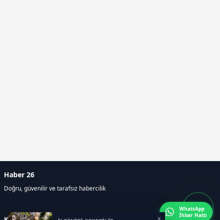
Haber 26
Doğru, güvenilir ve tarafsız habercilik
WhatsApp
İhbar Hattı
×
Kategoriler