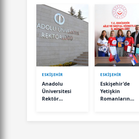
ESKIŞEHIR
ESKIŞEHIR
Anadolu
Eskişehir'de
Üniversitesi
Yetişkin
Rektör
Romanların
Yardımcısı
Eğitimi İçin
Erdemir'den
Uluslararası
NEVÜ Rektörü
Proje
Aktekin'e
Ziyaret