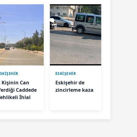
SKIŞEHIR
ESKIŞEHIR
3 Kişinin Can
Eskişehir de
Verdiği Caddede
zincirleme kaza
ehlikeli İhlal