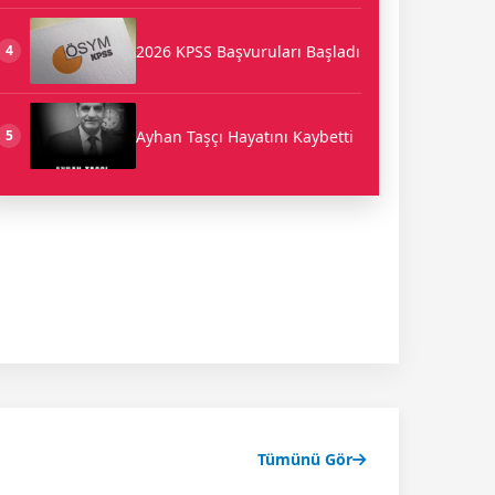
2026 KPSS Başvuruları Başladı
4
Ayhan Taşçı Hayatını Kaybetti
5
Tümünü Gör