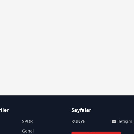
iler
Sayfalar
SPOR
KÜNYE
İletişim
M
Genel