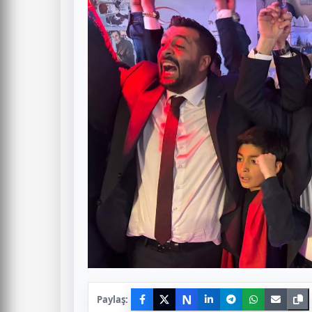
N
Paylaş: