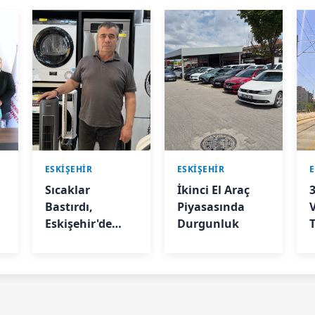
ESKIŞEHIR
ESKIŞEHIR
E
Sıcaklar
İkinci El Araç
Bastırdı,
Piyasasında
Eskişehir'de
Durgunluk
T
Soğutucu
Satışları Patladı