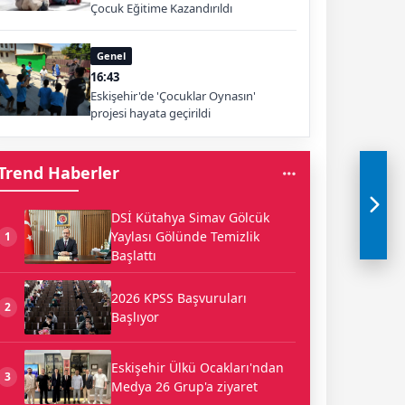
Çocuk Eğitime Kazandırıldı
Genel
16:43
Eskişehir'de 'Çocuklar Oynasın'
projesi hayata geçirildi
Trend Haberler
DSİ Kütahya Simav Gölcük
Yaylası Gölünde Temizlik
1
Başlattı
2026 KPSS Başvuruları
2
Başlıyor
Eskişehir Ülkü Ocakları'ndan
3
Medya 26 Grup'a ziyaret