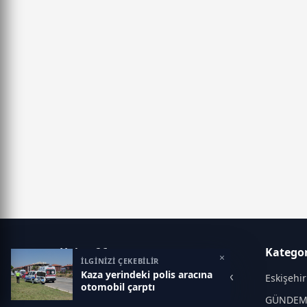
Haber 26
Kategor
×
İLGİNİZİ ÇEKEBİLİR
Kaza yerindeki polis aracına
Doğru, güvenilir ve tarafsız habercilik
Eskişehir
otomobil çarptı
GÜNDE