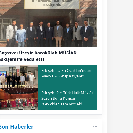
Başsavcı Üzeyir Karakülah MÜSİAD
Eskişehir'e veda etti
Eskişehir Ülkü Ocakları'ndan
Medya 26 Grup'a ziyaret
Eskişehir’de ‘Türk Halk Müziği’
Sezon Sonu Konseri
İzleyiciden Tam Not Aldı
Son Haberler