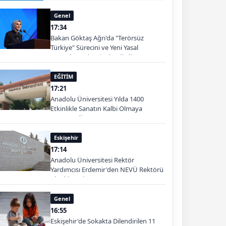
Genel
17:34
Bakan Göktaş Ağrı'da "Terörsüz
Türkiye" Sürecini ve Yeni Yasal
Düzenlemeyi Değerlendirdi
EĞİTİM
17:21
Anadolu Üniversitesi Yılda 1400
Etkinlikle Sanatın Kalbi Olmaya
Devam Ediyor
Eskişehir
17:14
Anadolu Üniversitesi Rektör
Yardımcısı Erdemir'den NEVÜ Rektörü
Aktekin'e Ziyaret
Genel
16:55
Eskişehir'de Sokakta Dilendirilen 11