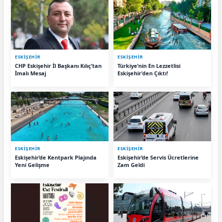
ESKIŞEHIR
ESKIŞEHIR
CHP Eskişehir İl Başkanı Kılıç’tan
Türkiye’nin En Lezzetlisi
İmalı Mesaj
Eskişehir'den Çıktı!
ESKIŞEHIR
ESKIŞEHIR
Eskişehir’de Kentpark Plajında
Eskişehir’de Servis Ücretlerine
Yeni Gelişme
Zam Geldi