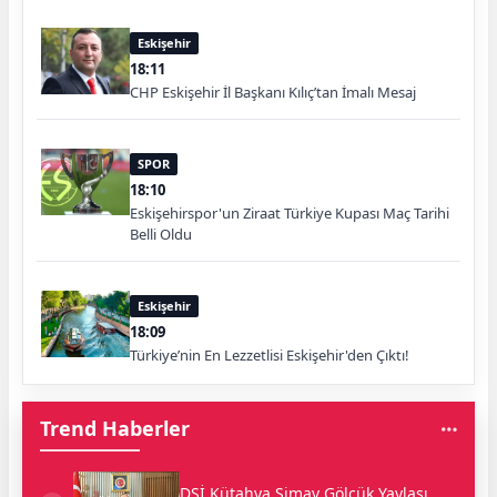
Eskişehir
18:11
CHP Eskişehir İl Başkanı Kılıç’tan İmalı Mesaj
SPOR
18:10
Eskişehirspor'un Ziraat Türkiye Kupası Maç Tarihi
Belli Oldu
Eskişehir
18:09
Türkiye’nin En Lezzetlisi Eskişehir'den Çıktı!
Trend Haberler
DSİ Kütahya Simav Gölcük Yaylası