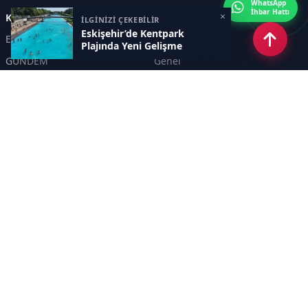
WhatsApp
İhbar Hattı
×
Kategoriler
İLGİNİZİ ÇEKEBİLİR
Eskişehir’de Kentpark
Eskişehir
SPOR
Plajında Yeni Gelişme
GÜNDEM
Genel
EKONOMİ
KÜLTÜR SANAT
Asayiş
TEKNOLOJİ
POLİTİKA
YEREL
EĞİTİM
İnsan
Sayfalar
KÜNYE
İletişim
RSS
Sitemap
Haber Arşivi
İletişim
KANAL YİRMİALTI TELEVİZYON REKLAMCILIK TANITIM HİZMETLERİ A. Ş.