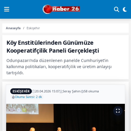
Anasayfa
Eskişehir
Köy Enstitülerinden Günümüze
Kooperatifçilik Paneli Gerçekleşti
Odunpazarı’nda düzenlenen panelde Cumhuriyet’in
kalkınma politikaları, kooperatifçilik ve üretim anlayışı
tartışıldı.
ESKIŞEHIR
20.04.2026 15:07
Seray Şahin
58 okuma
Okuma Süresi: 2 dk