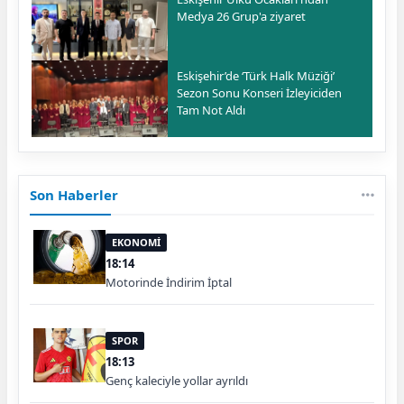
Medya 26 Grup'a ziyaret
Eskişehir’de ‘Türk Halk Müziği’
Sezon Sonu Konseri İzleyiciden
Tam Not Aldı
Son Haberler
EKONOMİ
18:14
Motorinde İndirim İptal
SPOR
18:13
Genç kaleciyle yollar ayrıldı