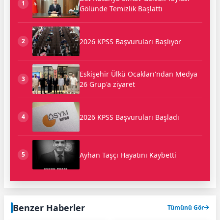
1
Gölünde Temizlik Başlattı
2026 KPSS Başvuruları Başlıyor
2
Eskişehir Ülkü Ocakları'ndan Medya
3
26 Grup'a ziyaret
2026 KPSS Başvuruları Başladı
4
Ayhan Taşçı Hayatını Kaybetti
5
Benzer Haberler
Tümünü Gör