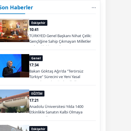
Son Haberler
Eskişehir
10:41
TÜRKYED Genel Başkanı Nihat Çelik:
Gençliğine Sahip Çıkmayan Milletler
Geleceğini İnşa Edemez
Genel
17:34
Bakan Göktaş Ağrı'da "Terörsüz
Türkiye" Sürecini ve Yeni Yasal
Düzenlemeyi Değerlendirdi
EĞİTİM
17:21
Anadolu Üniversitesi Yılda 1400
Etkinlikle Sanatın Kalbi Olmaya
Devam Ediyor
Eskişehir