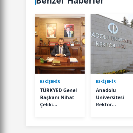
Benzer Haberler
ESKIŞEHIR
ESKIŞEHIR
TÜRKYED Genel
Anadolu
Başkanı Nihat
Üniversitesi
Çelik:
Rektör
Gençliğine
Yardımcısı
Sahip Çıkmayan
Erdemir'den
Milletler
NEVÜ Rektörü