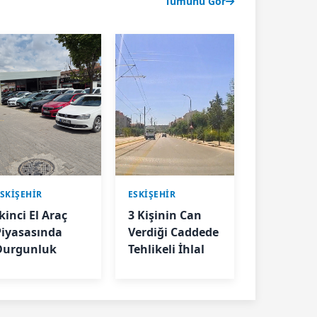
Tümünü Gör
SKIŞEHIR
ESKIŞEHIR
kinci El Araç
3 Kişinin Can
Piyasasında
Verdiği Caddede
Durgunluk
Tehlikeli İhlal