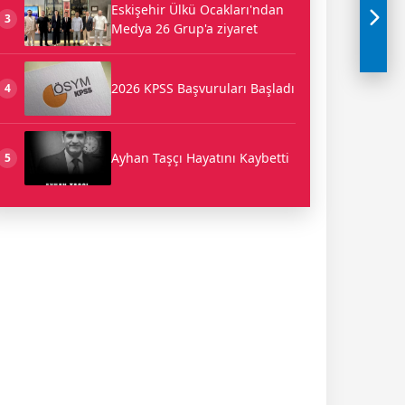
Eskişehir Ülkü Ocakları'ndan
3
Medya 26 Grup'a ziyaret
2026 KPSS Başvuruları Başladı
4
Ayhan Taşçı Hayatını Kaybetti
5