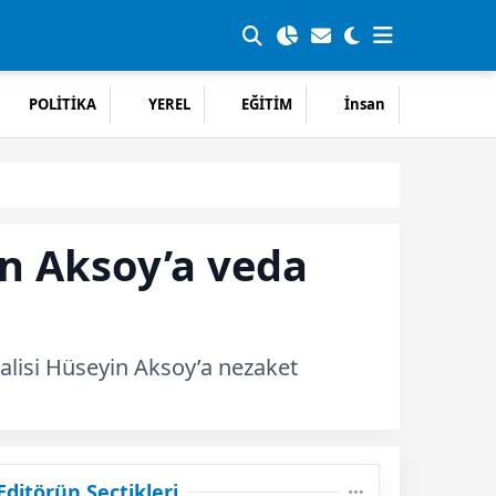
POLİTİKA
YEREL
EĞİTİM
İnsan
in Aksoy’a veda
Valisi Hüseyin Aksoy’a nezaket
Editörün Seçtikleri