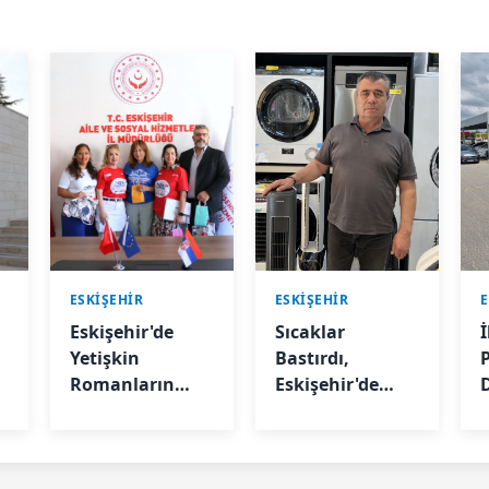
ESKIŞEHIR
ESKIŞEHIR
E
Eskişehir'de
Sıcaklar
İ
Yetişkin
Bastırdı,
Romanların
Eskişehir'de
Eğitimi İçin
Soğutucu
Uluslararası
Satışları Patladı
Proje