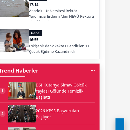
17:14
Anadolu Üniversitesi Rektör
Yardımcısı Erdemir'den NEVÜ Rektörü
Aktekin'e Ziyaret
Genel
16:55
Eskişehir'de Sokakta Dilendirilen 11
Çocuk Eğitime Kazandırıldı
Trend Haberler
DSİ Kütahya Simav Gölcük
Yaylası Gölünde Temizlik
1
Başlattı
2026 KPSS Başvuruları
2
Başlıyor