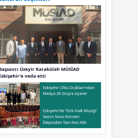
Başsavcı Üzeyir Karakülah MÜSİAD
Eskişehir'e veda etti
Eskişehir Ülkü Ocakları'ndan
Medya 26 Grup'a ziyaret
Eskişehir’de ‘Türk Halk Müziği’
Sezon Sonu Konseri
İzleyiciden Tam Not Aldı