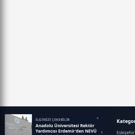
Geleceğini İnşa
Aktekin'e
Edemez
Ziyaret
×
İLGİNİZİ ÇEKEBİLİR
Haber 26
Kategor
Anadolu Üniversitesi Rektör
Yardımcısı Erdemir'den NEVÜ
Doğru, güvenilir ve tarafsız habercilik
Eskişehir