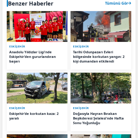
Benzer Haberler
Tümünü Gör
ESKIŞEHIR
ESKIŞEHIR
Anadolu Yıldızlar Ligi'nde
Tarihi Odunpazarı Evleri
Eskişehir'den gururlandıran
bölgesinde korkutan yangın: 2
başarı
kişi dumandan etkilendi
ESKIŞEHIR
ESKIŞEHIR
Eskişehir'de korkutan kaza: 2
Doğasıyla Hayran Bırakan
yaralı
Beşikderesi Şelalesi'nde Hafta
Sonu Yoğunluğu