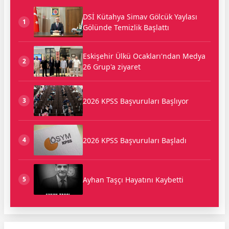
DSİ Kütahya Simav Gölcük Yaylası
1
Gölünde Temizlik Başlattı
Eskişehir Ülkü Ocakları'ndan Medya
2
26 Grup'a ziyaret
2026 KPSS Başvuruları Başlıyor
3
2026 KPSS Başvuruları Başladı
4
Ayhan Taşçı Hayatını Kaybetti
5