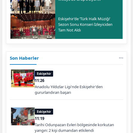
Eskişehir’de ‘Türk Halk Müziği’
Sezon Sonu Konseri İzleyiciden
Tam Not Aldı
Son Haberler
Eskişehir
11:26
Anadolu Yıldızlar Ligi'nde Eskişehir'den
gururlandıran başarı
Eskişehir
11:19
Tarihi Odunpazarı Evleri bölgesinde korkutan
yangın: 2 kişi dumandan etkilendi