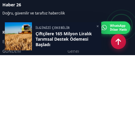
Haber 26
Doğru, güvenilir ve tarafsız habercilik
×
WhatsApp
İLGİNİZİ ÇEKEBİLİR
İhbar Hattı
Kategoriler
Çiftçilere 165 Milyon Liralık
Tarımsal Destek Ödemesi
Eskişehir
SPOR
Başladı
GÜNDEM
Genel
EKONOMİ
KÜLTÜR SANAT
Asayiş
TEKNOLOJİ
POLİTİKA
YEREL
EĞİTİM
İnsan
Sayfalar
KÜNYE
İletişim
RSS
Sitemap
Haber Arşivi