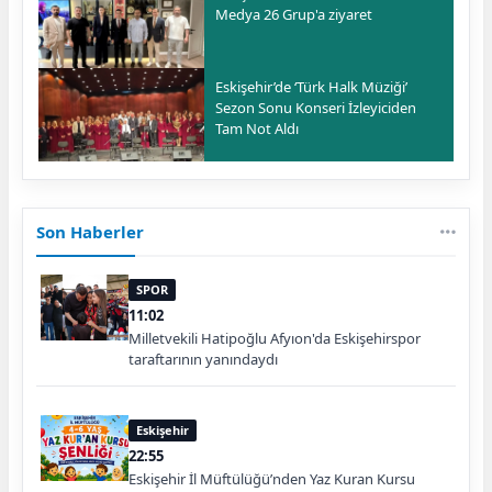
Medya 26 Grup'a ziyaret
Eskişehir’de ‘Türk Halk Müziği’
Sezon Sonu Konseri İzleyiciden
Tam Not Aldı
Son Haberler
SPOR
11:02
Milletvekili Hatipoğlu Afyıon'da Eskişehirspor
taraftarının yanındaydı
Eskişehir
22:55
Eskişehir İl Müftülüğü’nden Yaz Kuran Kursu