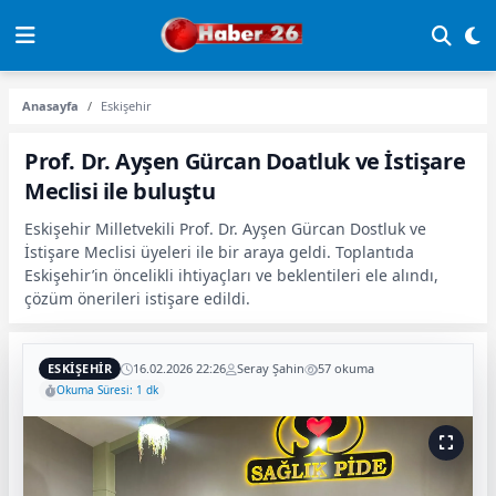
Anasayfa
Eskişehir
Prof. Dr. Ayşen Gürcan Doatluk ve İstişare
Meclisi ile buluştu
Eskişehir Milletvekili Prof. Dr. Ayşen Gürcan Dostluk ve
İstişare Meclisi üyeleri ile bir araya geldi. Toplantıda
Eskişehir’in öncelikli ihtiyaçları ve beklentileri ele alındı,
çözüm önerileri istişare edildi.
ESKIŞEHIR
16.02.2026 22:26
Seray Şahin
57 okuma
Okuma Süresi: 1 dk