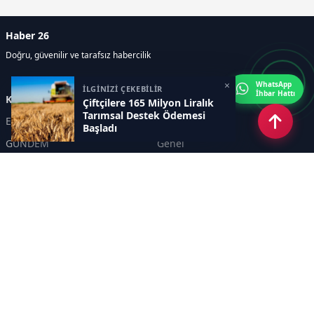
Haber 26
Doğru, güvenilir ve tarafsız habercilik
×
WhatsApp
İLGİNİZİ ÇEKEBİLİR
İhbar Hattı
Kategoriler
Çiftçilere 165 Milyon Liralık
Tarımsal Destek Ödemesi
Eskişehir
SPOR
Başladı
GÜNDEM
Genel
EKONOMİ
KÜLTÜR SANAT
Asayiş
TEKNOLOJİ
POLİTİKA
YEREL
EĞİTİM
İnsan
Sayfalar
KÜNYE
İletişim