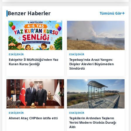
Benzer Haberler
Tümünü Gör
ESKIŞEHIR
ESKIŞEHIR
Eskişehir İl Müftülüğü’nden Yaz
Tepebaşı'nda Arazi Yangını:
Kuran Kursu Şenliği
Ekipler Alevleri Büyümeden
Söndürdü
ESKIŞEHIR
ESKIŞEHIR
Ahmet Ataç CHP’den istifa etti
Tepkilerin Ardından Taşların
Yerini Modern Otobüs Durağı
Aldı