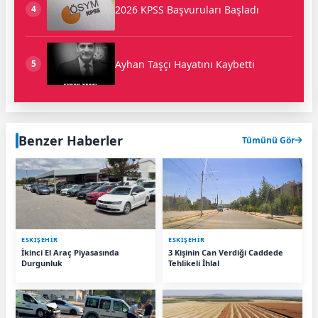
2026 KPSS Başvuruları Başladı
4
Ayhan Taşçı Hayatını Kaybetti
5
Benzer Haberler
Tümünü Gör
ESKIŞEHIR
ESKIŞEHIR
İkinci El Araç Piyasasında
3 Kişinin Can Verdiği Caddede
Durgunluk
Tehlikeli İhlal