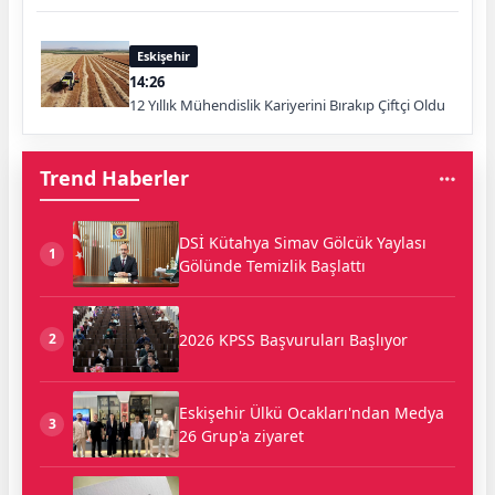
Eskişehir
14:26
12 Yıllık Mühendislik Kariyerini Bırakıp Çiftçi Oldu
Trend Haberler
DSİ Kütahya Simav Gölcük Yaylası
1
Gölünde Temizlik Başlattı
2026 KPSS Başvuruları Başlıyor
2
Eskişehir Ülkü Ocakları'ndan Medya
3
26 Grup'a ziyaret