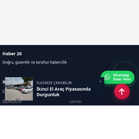
Haber 26
Doğru, güvenilir ve tarafsız habercilik
WhatsApp
İhbar Hattı
×
Kategoriler
İLGİNİZİ ÇEKEBİLİR
İkinci El Araç Piyasasında
Eskişehir
SPOR
Durgunluk
GÜNDEM
Genel
EKONOMİ
KÜLTÜR SANAT
Asayiş
TEKNOLOJİ
POLİTİKA
YEREL