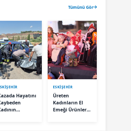
Tümünü Gör
SKIŞEHIR
ESKIŞEHIR
Kazada Hayatını
Üreten
Kaybeden
Kadınların El
Kadının
Emeği Ürünleri
Cenazesi
Hicri Sezen
Sıkıştığı Araçtan
Meydanı'nda
ıkarıldı
Satışa