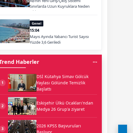
AB’nin Yeni Giriş/Çıkış Sistemi
Sınırlarda Uzun Kuyruklara Neden
Oldu
Genel
15:04
Mayıs Ayında Yabancı Turist Sayısı
Yüzde 3,6 Geriledi
Trend Haberler
DSİ Kütahya Simav Gölcük
Yaylası Gölünde Temizlik
1
Başlattı
Eskişehir Ülkü Ocakları'ndan
2
Medya 26 Grup'a ziyaret
2026 KPSS Başvuruları
3
Başlıyor