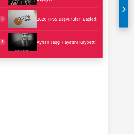
2026 KPSS Başvuruları Başladı
4
Ayhan Taşçı Hayatını Kaybetti
5