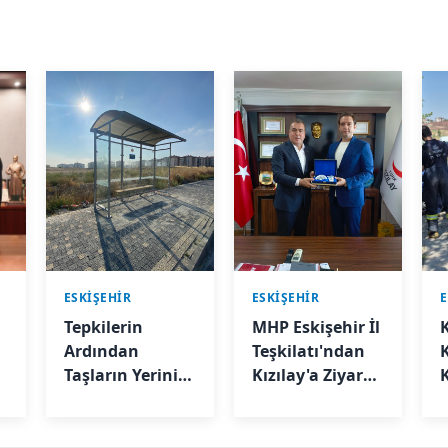
ESKIŞEHIR
ESKIŞEHIR
E
Tepkilerin
MHP Eskişehir İl
Ardından
Teşkilatı'ndan
Taşların Yerini
Kızılay'a Ziyaret
Modern Otobüs
Ve Kan Bağışı
Durağı Aldı
Ç