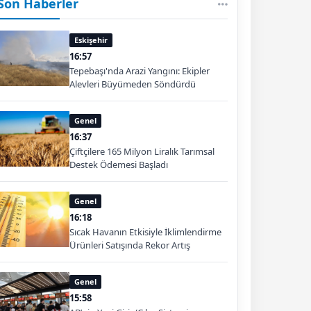
Son Haberler
Eskişehir
16:57
Tepebaşı'nda Arazi Yangını: Ekipler
Alevleri Büyümeden Söndürdü
Genel
16:37
Çiftçilere 165 Milyon Liralık Tarımsal
Destek Ödemesi Başladı
Genel
16:18
Sıcak Havanın Etkisiyle İklimlendirme
Ürünleri Satışında Rekor Artış
Genel
15:58