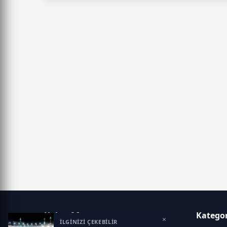
Haber 26
Kategor
×
İLGİNİZİ ÇEKEBİLİR