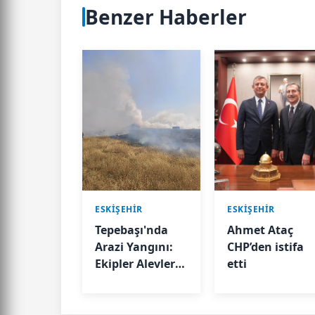
Benzer Haberler
ESKIŞEHIR
ESKIŞEHIR
Tepebaşı'nda
Ahmet Ataç
Arazi Yangını:
CHP’den istifa
Ekipler Alevleri
etti
Büyümeden
Söndürdü