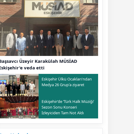
Başsavcı Üzeyir Karakülah MÜSİAD
Eskişehir'e veda etti
Eskişehir Ülkü Ocakları'ndan
Medya 26 Grup'a ziyaret
Eskişehir’de ‘Türk Halk Müziği’
Sezon Sonu Konseri
İzleyiciden Tam Not Aldı