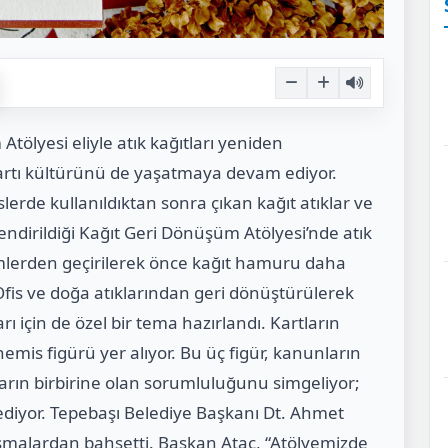
tölyesi eliyle atık kağıtları yeniden
artı kültürünü de yaşatmaya devam ediyor.
lerde kullanıldıktan sonra çıkan kağıt atıklar ve
endirildiği Kağıt Geri Dönüşüm Atölyesi’nde atık
şlemlerden geçirilerek önce kağıt hamuru daha
fis ve doğa atıklarından geri dönüştürülerek
arı için de özel bir tema hazırlandı. Kartların
hemis figürü yer alıyor. Bu üç figür, kanunların
ların birbirine olan sorumluluğunu simgeliyor;
 ediyor. Tepebaşı Belediye Başkanı Dt. Ahmet
lışmalardan bahsetti. Başkan Ataç, “Atölyemizde