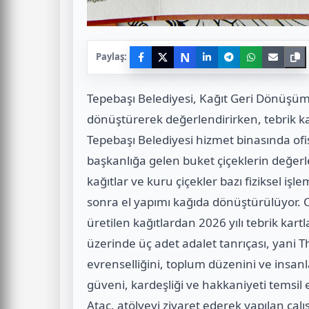
N
Paylaş:
Tepebaşı Belediyesi, Kağıt Geri Dönüşüm A
dönüştürerek değerlendirirken, tebrik k
Tepebaşı Belediyesi hizmet binasında ofis
başkanlığa gelen buket çiçeklerin değerl
kağıtlar ve kuru çiçekler bazı fiziksel i
sonra el yapımı kağıda dönüştürülüyor. O
üretilen kağıtlardan 2026 yılı tebrik kartl
üzerinde üç adet adalet tanrıçası, yani T
evrenselliğini, toplum düzenini ve insan
güveni, kardeşliği ve hakkaniyeti temsil
Ataç, atölyeyi ziyaret ederek yapılan ça