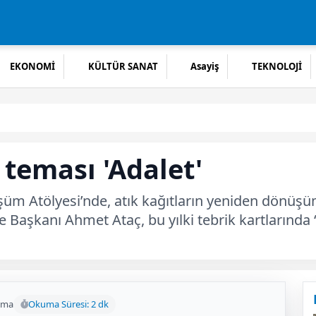
EKONOMİ
KÜLTÜR SANAT
Asayiş
TEKNOLOJİ
 teması 'Adalet'
üm Atölyesi’nde, atık kağıtların yeniden dönüşümü 
diye Başkanı Ahmet Ataç, bu yılki tebrik kartları
uma
Okuma Süresi: 2 dk