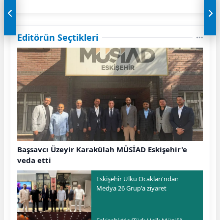
Editörün Seçtikleri
Başsavcı Üzeyir Karakülah MÜSİAD Eskişehir'e
veda etti
Eskişehir Ülkü Ocakları'ndan
Medya 26 Grup'a ziyaret