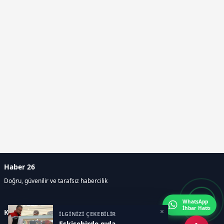
Haber 26
Doğru, güvenilir ve tarafsız habercilik
WhatsApp
İhbar Hattı
×
Kategoriler
İLGİNİZİ ÇEKEBİLİR
Eskişehirde gıda