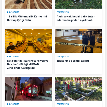
ESKIŞEHIR
ESKIŞEHIR
12 Yıllık Mühendislik Kariyerini
Akıllı sokak kedisi balık tutan
Bırakıp Çiftçi Oldu
adamın başından ayrılmadı
ESKIŞEHIR
ESKIŞEHIR
Eskişehir'in Ticari Potansiyeli ve
Eskişehir de silahlı saldırı
Belçika İş Birliği MÜSİAD
Zirvesinde Görüşüldü
ESKIŞEHIR
ESKIŞEHIR