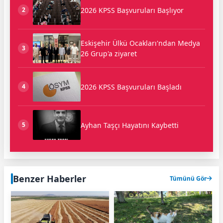
2026 KPSS Başvuruları Başlıyor
2
Eskişehir Ülkü Ocakları'ndan Medya
3
26 Grup'a ziyaret
2026 KPSS Başvuruları Başladı
4
Ayhan Taşçı Hayatını Kaybetti
5
Benzer Haberler
Tümünü Gör