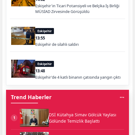
Eskişehir'in Ticari Potansiyeli ve Belçika İş Birliği
MÜSİAD Zirvesinde Görüşüldü
Eskişehir
13:55
Eskişehir de silahlı saldırı
Eskişehir
13:48
Eskişehir'de 4 katlı binanın çatısında yangın çıktı
Trend Haberler
DSİ Kütahya Simav Gölcük Yaylası
1
Gölünde Temizlik Başlattı