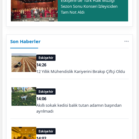
Eskişehir’de ‘Türk Halk Müziği’
Sezon Sonu Konseri İzleyiciden
Tam Not Aldı
Son Haberler
Eskişehir
14:26
12 Yıllık Mühendislik Kariyerini Bırakıp Çiftçi Oldu
Eskişehir
14:06
Akıllı sokak kedisi balık tutan adamın başından
ayrılmadı
Eskişehir
14:02