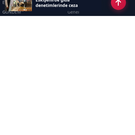
Eskişehir
SPOR
denetimlerinde ceza
GÜNDEM
Genel
EKONOMİ
KÜLTÜR SANAT
Asayiş
TEKNOLOJİ
POLİTİKA
YEREL
EĞİTİM
İnsan
Sayfalar
KÜNYE
İletişim
RSS
Sitemap
Haber Arşivi
İletişim
KANAL YİRMİALTI TELEVİZYON REKLAMCILIK TANITIM HİZMETLERİ A. Ş.
Uluönder Mahallesi, Aktüre Sokak, No: 37 Tepebaşı/ESKİŞEHİR