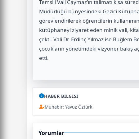
Temsili Vali Caymaz’ın talimatı kısa süred
Müdürlüğü bünyesindeki Gezici Kütüpha
görevlendirilerek öğrencilerin kullanımın
kütüphaneyi ziyaret eden minik vali, kit
çekti. Vali Dr. Erdinç Yılmaz ise Buğlem B
çocukların yönetimdeki vizyoner bakış aç
etti.
HABER BİLGİSİ
Muhabir: Yavuz Öztürk
Yorumlar