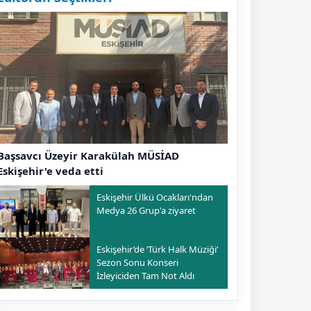
Başsavcı Üzeyir Karakülah MÜSİAD
Eskişehir'e veda etti
Eskişehir Ülkü Ocakları'ndan
Medya 26 Grup'a ziyaret
Eskişehir’de ‘Türk Halk Müziği’
Sezon Sonu Konseri
İzleyiciden Tam Not Aldı