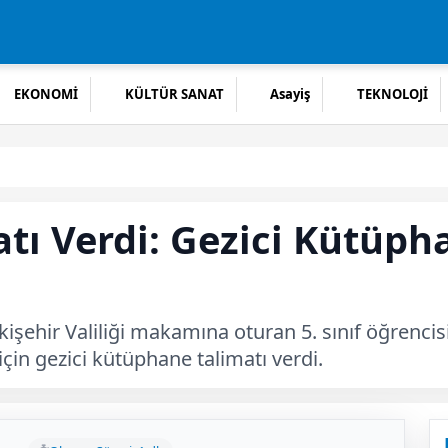
EKONOMİ
KÜLTÜR SANAT
Asayiş
TEKNOLOJİ
matı Verdi: Gezici Kütüp
işehir Valiliği makamına oturan 5. sınıf öğrenc
çin gezici kütüphane talimatı verdi.