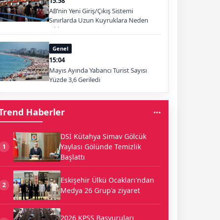
15:58
AB’nin Yeni Giriş/Çıkış Sistemi
Sınırlarda Uzun Kuyruklara Neden
Oldu
Genel
15:04
Mayıs Ayında Yabancı Turist Sayısı
Yüzde 3,6 Geriledi
Trend Haberler
DSİ Kütahya Simav Gölcük
Yaylası Gölünde Temizlik
1
Başlattı
Eskişehir Ülkü Ocakları'ndan
2
Medya 26 Grup'a ziyaret
2026 KPSS Başvuruları