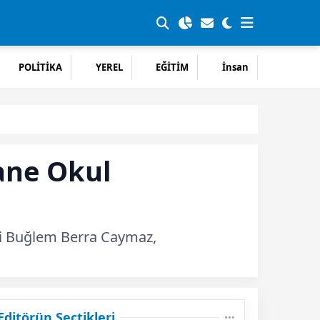
POLİTİKA
YEREL
EĞİTİM
İnsan
hane Okul
isi Buğlem Berra Caymaz,
Editörün Seçtikleri