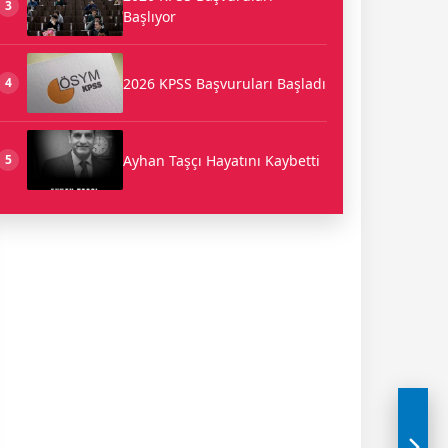
3
Başlıyor
2026 KPSS Başvuruları Başladı
4
Ayhan Taşçı Hayatını Kaybetti
5