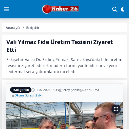
Anasayfa
Eskişehir
Vali Yılmaz Fide Üretim Tesisini Ziyaret
Etti
Eskişehir Valisi Dr. Erdinç Yılmaz, Sarıcakaya'daki fide üretim
tesisini ziyaret ederek modern tarım yöntemlerini ve yeni
jeotermal sera yatırımlarını inceledi.
ESKIŞEHIR
01.07.2026 13:33
Seray Şahin
237 okuma
Okuma Süresi: 2 dk