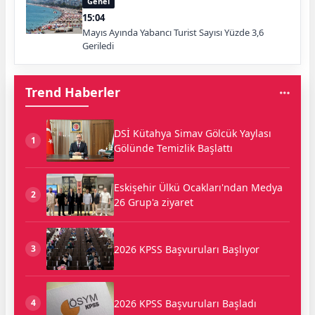
Genel
15:04
Mayıs Ayında Yabancı Turist Sayısı Yüzde 3,6
Geriledi
Trend Haberler
DSİ Kütahya Simav Gölcük Yaylası
1
Gölünde Temizlik Başlattı
Eskişehir Ülkü Ocakları'ndan Medya
2
26 Grup'a ziyaret
2026 KPSS Başvuruları Başlıyor
3
2026 KPSS Başvuruları Başladı
4