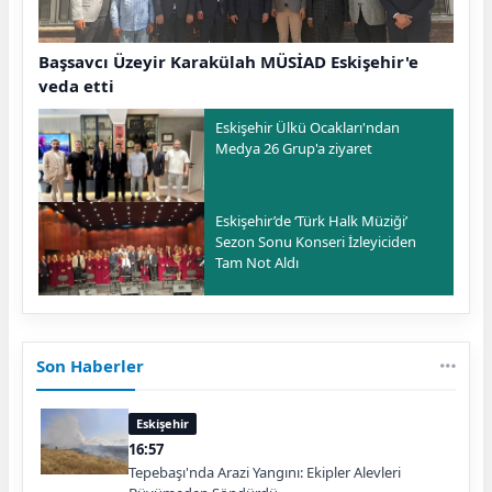
Başsavcı Üzeyir Karakülah MÜSİAD Eskişehir'e
veda etti
Eskişehir Ülkü Ocakları'ndan
Medya 26 Grup'a ziyaret
Eskişehir’de ‘Türk Halk Müziği’
Sezon Sonu Konseri İzleyiciden
Tam Not Aldı
Son Haberler
Eskişehir
16:57
Tepebaşı'nda Arazi Yangını: Ekipler Alevleri