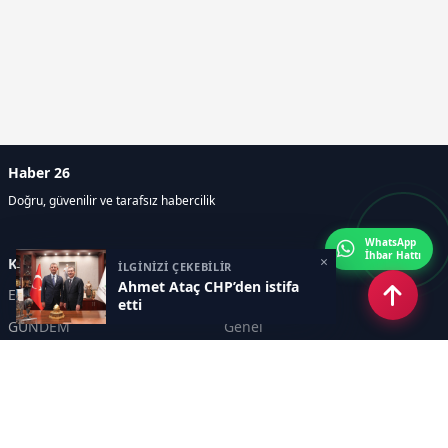
Haber 26
Doğru, güvenilir ve tarafsız habercilik
WhatsApp
İhbar Hattı
×
Kategoriler
İLGİNİZİ ÇEKEBİLİR
Ahmet Ataç CHP’den istifa
Eskişehir
SPOR
etti
GÜNDEM
Genel
EKONOMİ
KÜLTÜR SANAT
Asayiş
TEKNOLOJİ
POLİTİKA
YEREL