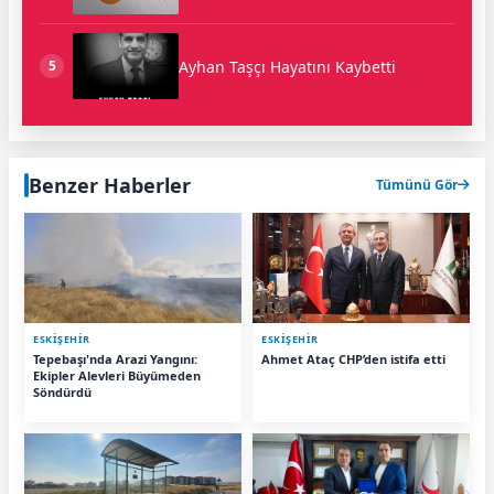
Ayhan Taşçı Hayatını Kaybetti
5
Benzer Haberler
Tümünü Gör
ESKIŞEHIR
ESKIŞEHIR
Tepebaşı'nda Arazi Yangını:
Ahmet Ataç CHP’den istifa etti
Ekipler Alevleri Büyümeden
Söndürdü