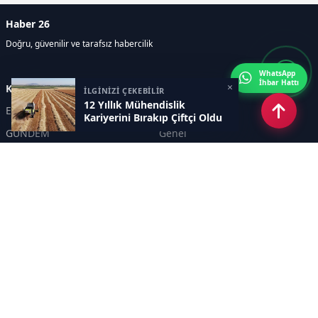
Haber 26
Doğru, güvenilir ve tarafsız habercilik
WhatsApp
İhbar Hattı
×
Kategoriler
İLGİNİZİ ÇEKEBİLİR
12 Yıllık Mühendislik
Eskişehir
SPOR
Kariyerini Bırakıp Çiftçi Oldu
GÜNDEM
Genel
EKONOMİ
KÜLTÜR SANAT
Asayiş
TEKNOLOJİ
POLİTİKA
YEREL
EĞİTİM
İnsan
Sayfalar
KÜNYE
İletişim