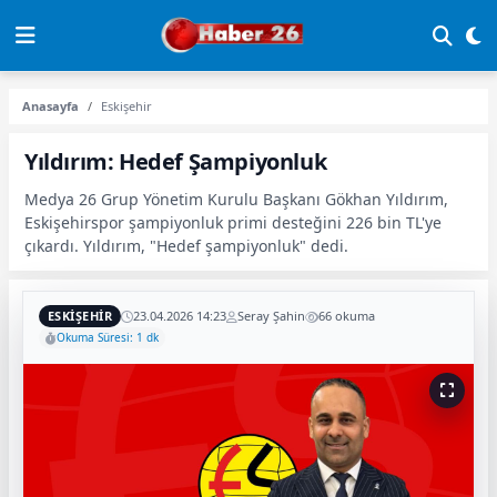
Anasayfa
Eskişehir
Yıldırım: Hedef Şampiyonluk
Medya 26 Grup Yönetim Kurulu Başkanı Gökhan Yıldırım,
Eskişehirspor şampiyonluk primi desteğini 226 bin TL'ye
çıkardı. Yıldırım, "Hedef şampiyonluk" dedi.
ESKIŞEHIR
23.04.2026 14:23
Seray Şahin
66 okuma
Okuma Süresi: 1 dk