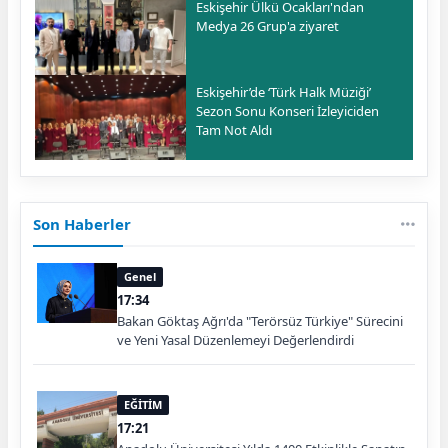
Eskişehir Ülkü Ocakları'ndan
Medya 26 Grup'a ziyaret
Eskişehir’de ‘Türk Halk Müziği’
Sezon Sonu Konseri İzleyiciden
Tam Not Aldı
Son Haberler
Genel
17:34
Bakan Göktaş Ağrı'da "Terörsüz Türkiye" Sürecini
ve Yeni Yasal Düzenlemeyi Değerlendirdi
EĞİTİM
17:21