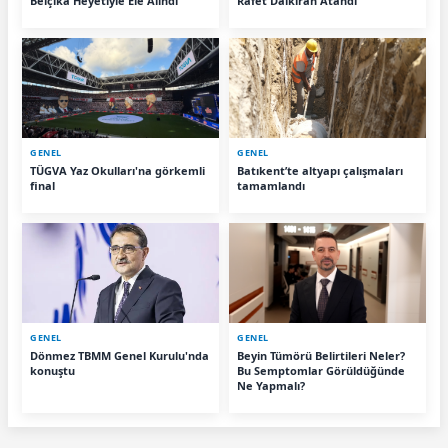
Belçika Heyetiyle Ele Alındı
Rafet Dalkıran Atandı
GENEL
GENEL
TÜGVA Yaz Okulları'na görkemli
Batıkent’te altyapı çalışmaları
final
tamamlandı
GENEL
GENEL
Dönmez TBMM Genel Kurulu'nda
Beyin Tümörü Belirtileri Neler?
konuştu
Bu Semptomlar Görüldüğünde
Ne Yapmalı?