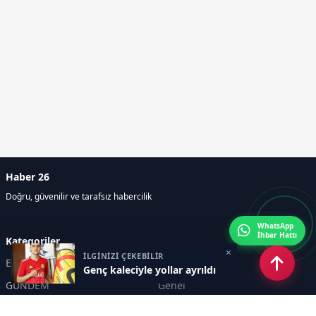
Haber 26
Doğru, güvenilir ve tarafsız habercilik
WhatsApp
İhbar Hattı
Kategoriler
×
İLGİNİZİ ÇEKEBİLİR
Eskişehir
SPOR
Genç kaleciyle yollar ayrıldı
GÜNDEM
Genel
EKONOMİ
KÜLTÜR SANAT