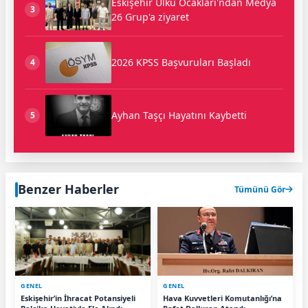
Eskişehir Ülkü Ocakları'ndan Medya
3
26 Grup'a ziyaret
2026 KPSS Başvuruları Başladı
4
Ayhan Taşçı Hayatını Kaybetti
5
Benzer Haberler
Tümünü Gör
GENEL
GENEL
Eskişehir’in İhracat Potansiyeli
Hava Kuvvetleri Komutanlığı’na