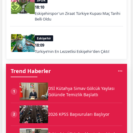
SPOR
18:10
Eskişehirspor'un Ziraat Türkiye Kupası Maç Tarihi
Belli Oldu
Eskişehir
18:09
Türkiye’nin En Lezzetlisi Eskişehir'den Çıktı!
Trend Haberler
DSİ Kütahya Simav Gölcük Yaylası
1
Gölünde Temizlik Başlattı
2026 KPSS Başvuruları Başlıyor
2