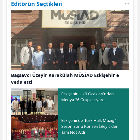
Editörün Seçtikleri
Başsavcı Üzeyir Karakülah MÜSİAD Eskişehir'e
veda etti
Eskişehir Ülkü Ocakları'ndan
Medya 26 Grup'a ziyaret
Eskişehir’de ‘Türk Halk Müziği’
Sezon Sonu Konseri İzleyiciden
Tam Not Aldı