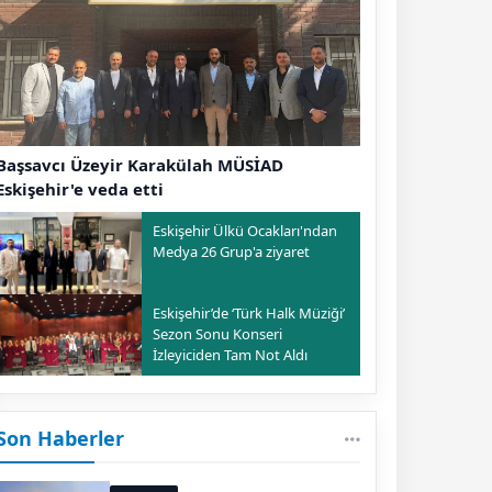
Başsavcı Üzeyir Karakülah MÜSİAD
Eskişehir'e veda etti
Eskişehir Ülkü Ocakları'ndan
Medya 26 Grup'a ziyaret
Eskişehir’de ‘Türk Halk Müziği’
Sezon Sonu Konseri
İzleyiciden Tam Not Aldı
Son Haberler