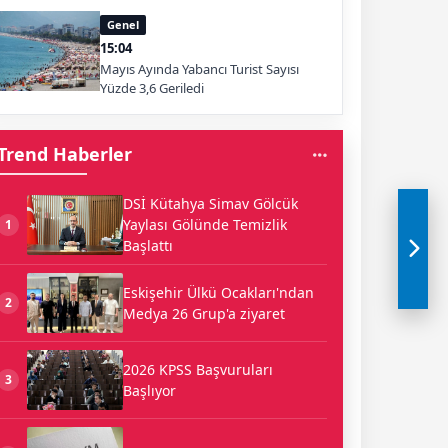
Genel
15:04
Mayıs Ayında Yabancı Turist Sayısı
Yüzde 3,6 Geriledi
Trend Haberler
DSİ Kütahya Simav Gölcük
Yaylası Gölünde Temizlik
1
Başlattı
Eskişehir Ülkü Ocakları'ndan
2
Medya 26 Grup'a ziyaret
2026 KPSS Başvuruları
3
Başlıyor