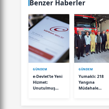
Benzer Haberler
GÜNDEM
GÜNDEM
e-Devlet’te Yeni
Yumaklı: 218
Hizmet:
Yangına
Unutulmuş
Müdahale
Hesaplarınızı
Edildi, 213’ü
Sorgulayın
Kontrol Altında