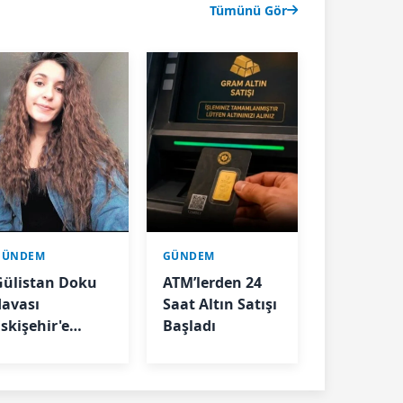
Tümünü Gör
GÜNDEM
GÜNDEM
Gülistan Doku
ATM’lerden 24
davası
Saat Altın Satışı
Eskişehir'e
Başladı
ıçradı