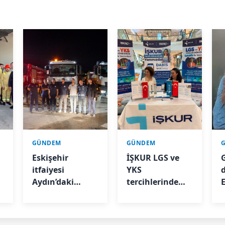
GÜNDEM
GÜNDEM
Eskişehir
İŞKUR LGS ve
itfaiyesi
YKS
Aydın’daki
tercihlerinde
orman
öğrencilere
s
yangınına
destek oluyor
destek veriyor