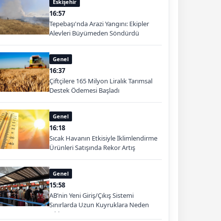
Eskişehir
16:57
Tepebaşı'nda Arazi Yangını: Ekipler
Alevleri Büyümeden Söndürdü
Genel
16:37
Çiftçilere 165 Milyon Liralık Tarımsal
Destek Ödemesi Başladı
Genel
16:18
Sıcak Havanın Etkisiyle İklimlendirme
Ürünleri Satışında Rekor Artış
Genel
15:58
AB’nin Yeni Giriş/Çıkış Sistemi
Sınırlarda Uzun Kuyruklara Neden
Oldu