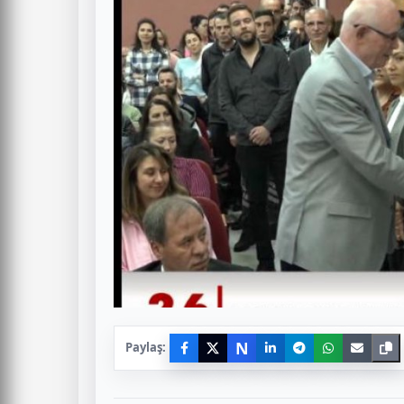
N
Paylaş: