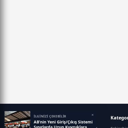
×
İLGİNİZİ ÇEKEBİLİR
Haber 26
Kategor
AB’nin Yeni Giriş/Çıkış Sistemi
Sınırlarda Uzun Kuyruklara
Doğru, güvenilir ve tarafsız habercilik