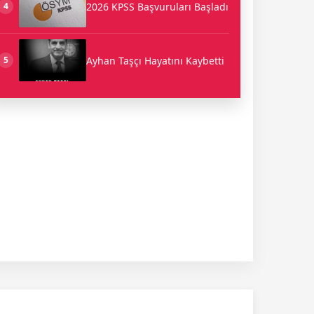
2026 KPSS Başvuruları Başladı
4
Ayhan Taşçı Hayatını Kaybetti
5