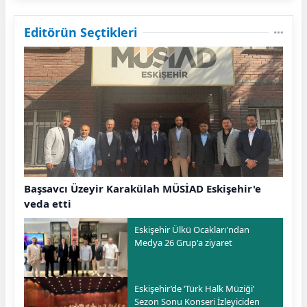
Editörün Seçtikleri
Başsavcı Üzeyir Karakülah MÜSİAD Eskişehir'e
veda etti
Eskişehir Ülkü Ocakları'ndan
Medya 26 Grup'a ziyaret
Eskişehir’de ‘Türk Halk Müziği’
Sezon Sonu Konseri İzleyiciden