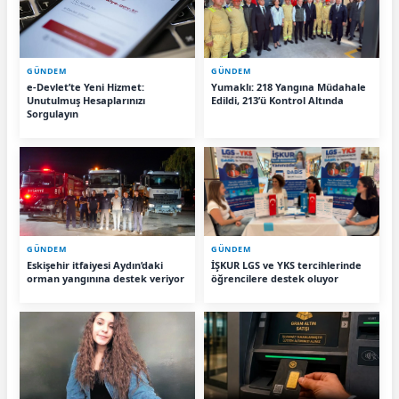
GÜNDEM
GÜNDEM
e-Devlet’te Yeni Hizmet:
Yumaklı: 218 Yangına Müdahale
Unutulmuş Hesaplarınızı
Edildi, 213’ü Kontrol Altında
Sorgulayın
GÜNDEM
GÜNDEM
Eskişehir itfaiyesi Aydın’daki
İŞKUR LGS ve YKS tercihlerinde
orman yangınına destek veriyor
öğrencilere destek oluyor