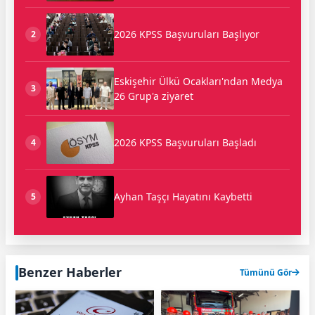
2026 KPSS Başvuruları Başlıyor
2
Eskişehir Ülkü Ocakları'ndan Medya
3
26 Grup'a ziyaret
2026 KPSS Başvuruları Başladı
4
Ayhan Taşçı Hayatını Kaybetti
5
Benzer Haberler
Tümünü Gör