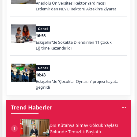
Anadolu Üniversitesi Rektör Yardımcısı
Erdemir'den NEVÜ Rektörü Aktekin'e Ziyaret
Genel
16:55
Eskişehir'de Sokakta Dilendirilen 11 Çocuk
Eğitime Kazandırıldı
Genel
16:43
Eskişehir'de 'Çocuklar Oynasın' projesi hayata
geçirildi
Trend Haberler
DSİ Kütahya Simav Gölcük Yaylası
1
Gölünde Temizlik Başlattı