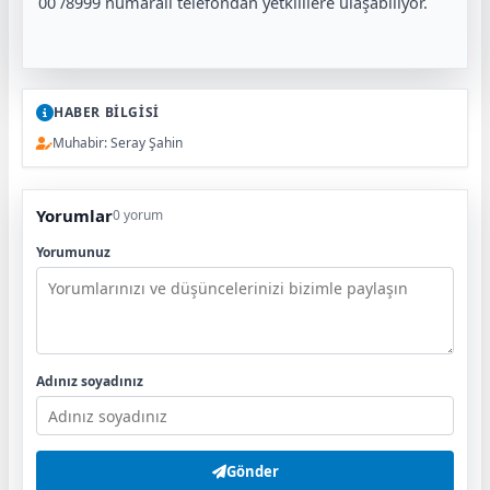
00 /8999 numaralı telefondan yetkililere ulaşabiliyor.
HABER BİLGİSİ
Muhabir: Seray Şahin
Yorumlar
0 yorum
Yorumunuz
Adınız soyadınız
Gönder