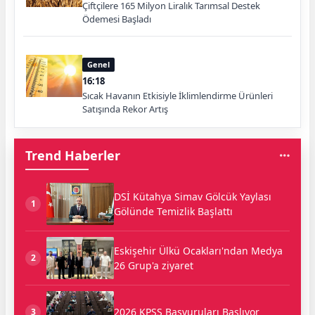
Çiftçilere 165 Milyon Liralık Tarımsal Destek
Ödemesi Başladı
Genel
16:18
Sıcak Havanın Etkisiyle İklimlendirme Ürünleri
Satışında Rekor Artış
Trend Haberler
DSİ Kütahya Simav Gölcük Yaylası
1
Gölünde Temizlik Başlattı
Eskişehir Ülkü Ocakları'ndan Medya
2
26 Grup'a ziyaret
2026 KPSS Başvuruları Başlıyor
3