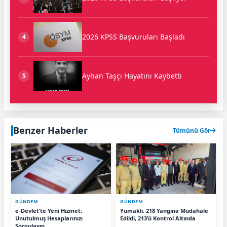
2026 KPSS Başvuruları Başladı
4
Ayhan Taşçı Hayatını Kaybetti
5
Benzer Haberler
Tümünü Gör
GÜNDEM
GÜNDEM
e-Devlet’te Yeni Hizmet:
Yumaklı: 218 Yangına Müdahale
Unutulmuş Hesaplarınızı
Edildi, 213’ü Kontrol Altında
Sorgulayın