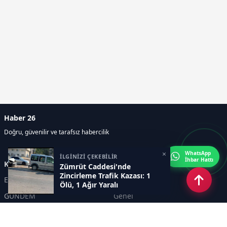
Haber 26
Doğru, güvenilir ve tarafsız habercilik
×
WhatsApp
İLGİNİZİ ÇEKEBİLİR
İhbar Hattı
Kategoriler
Zümrüt Caddesi'nde
Zincirleme Trafik Kazası: 1
Eskişehir
SPOR
Ölü, 1 Ağır Yaralı
GÜNDEM
Genel
EKONOMİ
KÜLTÜR SANAT