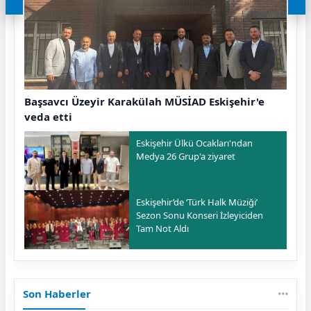
Başsavcı Üzeyir Karakülah MÜSİAD Eskişehir'e
veda etti
Eskişehir Ülkü Ocakları'ndan
Medya 26 Grup'a ziyaret
Eskişehir’de ‘Türk Halk Müziği’
Sezon Sonu Konseri İzleyiciden
Tam Not Aldı
Son Haberler