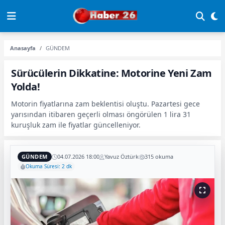
Anasayfa
GÜNDEM
Sürücülerin Dikkatine: Motorine Yeni Zam
Yolda!
Motorin fiyatlarına zam beklentisi oluştu. Pazartesi gece
yarısından itibaren geçerli olması öngörülen 1 lira 31
kuruşluk zam ile fiyatlar güncelleniyor.
GÜNDEM
04.07.2026 18:00
Yavuz Öztürk
315 okuma
Okuma Süresi: 2 dk