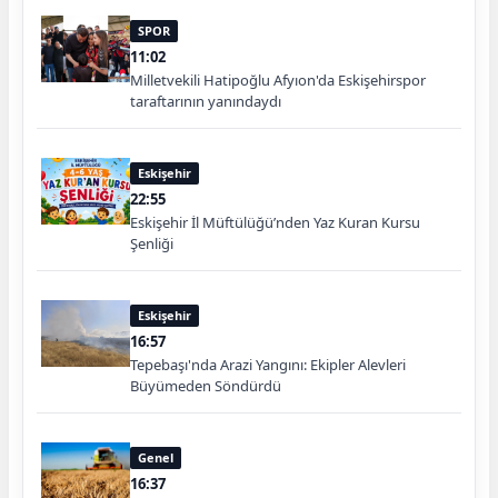
SPOR
11:02
Milletvekili Hatipoğlu Afyıon'da Eskişehirspor
taraftarının yanındaydı
Eskişehir
22:55
Eskişehir İl Müftülüğü’nden Yaz Kuran Kursu
Şenliği
Eskişehir
16:57
Tepebaşı'nda Arazi Yangını: Ekipler Alevleri
Büyümeden Söndürdü
Genel
16:37