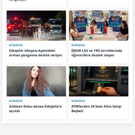
GÜNDEM
GÜNDEM
Eskişehir itfaiyesi Aydın’daki
İŞKUR LGS ve YKS tercihlerinde
orman yangınına destek veriyor
öğrencilere destek oluyor
GÜNDEM
GÜNDEM
Gülistan Doku davası Eskişehir'e
ATM’lerden 24 Saat Altın Satışı
sıçradı
Başladı