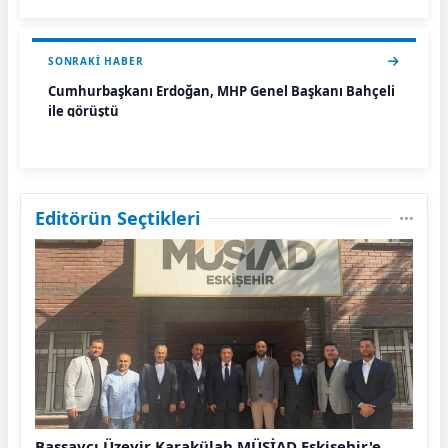
SONRAKI HABER
Cumhurbaşkanı Erdoğan, MHP Genel Başkanı Bahçeli
ile görüştü
Editörün Seçtikleri
Başsavcı Üzeyir Karakülah MÜSİAD Eskişehir'e