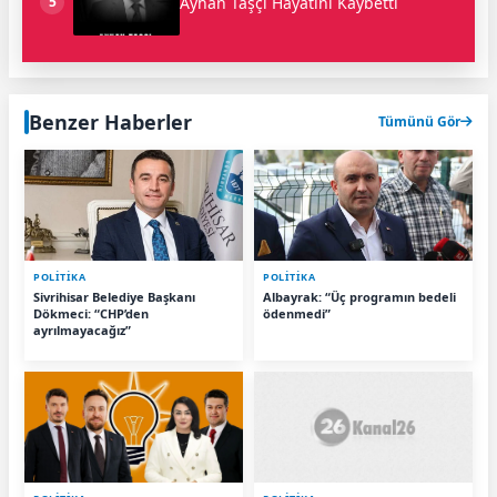
Ayhan Taşçı Hayatını Kaybetti
5
Benzer Haberler
Tümünü Gör
POLİTİKA
POLİTİKA
Sivrihisar Belediye Başkanı
Albayrak: “Üç programın bedeli
Dökmeci: “CHP’den
ödenmedi”
ayrılmayacağız”