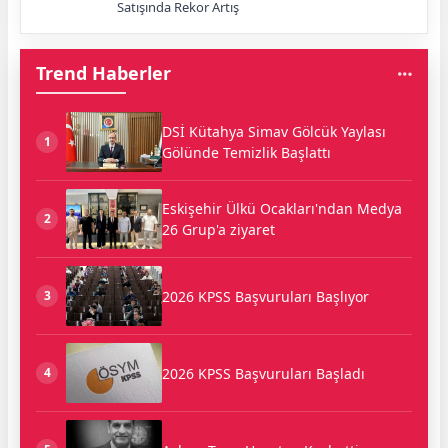
Satışında Rekor Artış
Trend Haberler
DSİ Kütahya Simav Gölcük Yaylası
1
Gölünde Temizlik Başlattı
Eskişehir Ülkü Ocakları'ndan Medya
2
26 Grup'a ziyaret
2026 KPSS Başvuruları Başlıyor
3
2026 KPSS Başvuruları Başladı
4