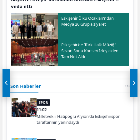
veda etti
Eskişehir Ülkü Ocakları'ndan
Medya 26 Grup'a ziyaret
Eskişehir’de ‘Türk Halk Müziği’
Sezon Sonu Konseri İzleyiciden
Tam Not Aldı
Son Haberler
SPOR
11:02
Milletvekili Hatipoğlu Afyıon'da Eskişehirspor
taraftarının yanındaydı