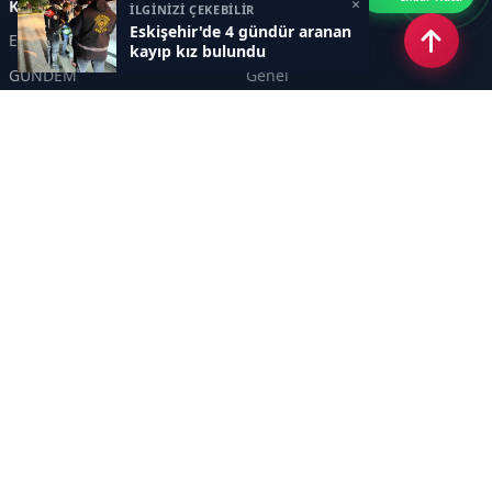
×
Kategoriler
İLGİNİZİ ÇEKEBİLİR
Eskişehir'de 4 gündür aranan
Eskişehir
SPOR
kayıp kız bulundu
GÜNDEM
Genel
EKONOMİ
KÜLTÜR SANAT
Asayiş
TEKNOLOJİ
POLİTİKA
YEREL
EĞİTİM
İnsan
Sayfalar
KÜNYE
İletişim
RSS
Sitemap
Haber Arşivi
İletişim
KANAL YİRMİALTI TELEVİZYON REKLAMCILIK TANITIM HİZMETLERİ A. Ş.