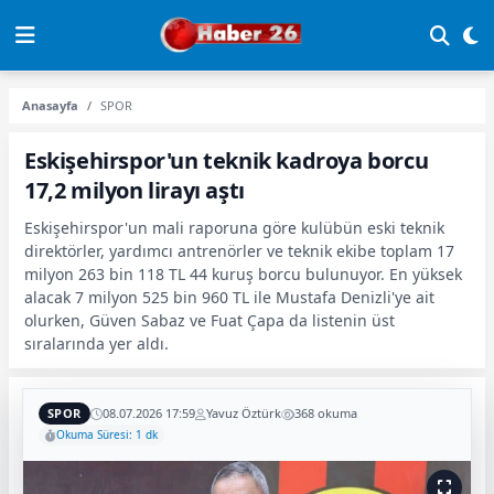
Anasayfa
SPOR
Eskişehirspor'un teknik kadroya borcu
17,2 milyon lirayı aştı
Eskişehirspor'un mali raporuna göre kulübün eski teknik
direktörler, yardımcı antrenörler ve teknik ekibe toplam 17
milyon 263 bin 118 TL 44 kuruş borcu bulunuyor. En yüksek
alacak 7 milyon 525 bin 960 TL ile Mustafa Denizli'ye ait
olurken, Güven Sabaz ve Fuat Çapa da listenin üst
sıralarında yer aldı.
SPOR
08.07.2026 17:59
Yavuz Öztürk
368 okuma
Okuma Süresi: 1 dk