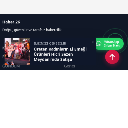
Haber 26
Doğru, güvenilir ve tarafsız habercilik
×
WhatsApp
İLGİNİZİ ÇEKEBİLİR
İhbar Hattı
Kategoriler
Üreten Kadınların El Emeği
Ürünleri Hicri Sezen
Eskişehir
SPOR
Meydanı'nda Satışa
Sunuluyor
GÜNDEM
Genel
EKONOMİ
KÜLTÜR SANAT
Asayiş
TEKNOLOJİ
POLİTİKA
YEREL
EĞİTİM
İnsan
Sayfalar
KÜNYE
İletişim