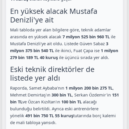
En yüksek alacak Mustafa
Denizli'ye ait
Mali tabloda yer alan bilgilere göre, teknik adamlar
arasında en yüksek alacak
7 milyon 525 bin 960 TL
ile
Mustafa Denizli'ye ait oldu. Listede Güven Sabaz
3
milyon 375 bin 540 TL
ile ikinci, Fuat Çapa ise
1 milyon
279 bin 189 TL 40 kuruş
ile üçüncü sırada yer aldı.
Eski teknik direktörler de
listede yer aldı
Raporda, Samet Aybaba'nın
1 milyon 200 bin 275 TL
,
Mehmet Demirtaş'ın
300 bin TL
, Serkan Özdemir'in
151
bin TL
ve Özcan Kızıltan'ın
100 bin TL
alacağı
bulunduğu belirtildi. Ayrıca eski antrenörlere
yönelik
491 bin 750 TL 55 kuruş
tutarında borç kalemi
de mali tabloya yansıdı.