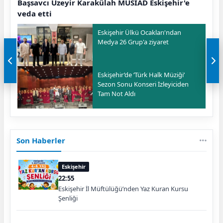
Başsavcı Üzeyir Karakülah MÜSİAD Eskişehir'e
veda etti
Eskişehir Ülkü Ocakları'ndan
Medya 26 Grup'a ziyaret
Eskişehir’de ‘Türk Halk Müziği’
Sezon Sonu Konseri İzleyiciden
Tam Not Aldı
Son Haberler
Eskişehir
22:55
Eskişehir İl Müftülüğü’nden Yaz Kuran Kursu
Şenliği