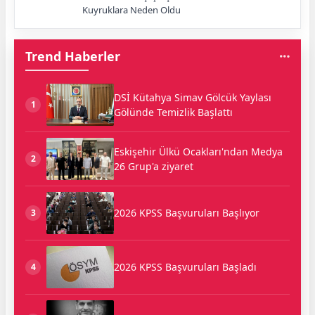
Kuyruklara Neden Oldu
Trend Haberler
DSİ Kütahya Simav Gölcük Yaylası
1
Gölünde Temizlik Başlattı
Eskişehir Ülkü Ocakları'ndan Medya
2
26 Grup'a ziyaret
2026 KPSS Başvuruları Başlıyor
3
2026 KPSS Başvuruları Başladı
4