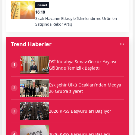
Genel
16:18
Sıcak Havanın Etkisiyle İklimlendirme Ürünleri
Satışında Rekor Artış
Trend Haberler
DSİ Kütahya Simav Gölcük Yaylası
1
Gölünde Temizlik Başlattı
Eskişehir Ülkü Ocakları'ndan Medya
2
26 Grup'a ziyaret
2026 KPSS Başvuruları Başlıyor
3
2026 KPSS Başvuruları Başladı
4