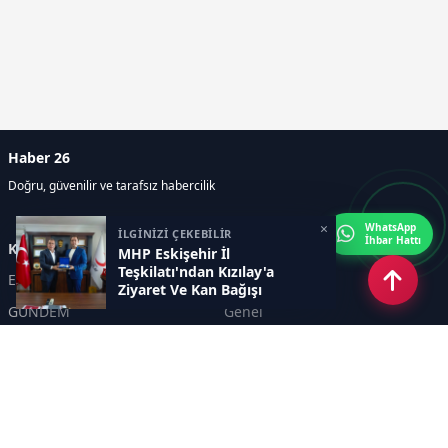
Haber 26
Doğru, güvenilir ve tarafsız habercilik
×
WhatsApp
İLGİNİZİ ÇEKEBİLİR
İhbar Hattı
Kategoriler
MHP Eskişehir İl
Teşkilatı'ndan Kızılay'a
Eskişehir
SPOR
Ziyaret Ve Kan Bağışı
GÜNDEM
Genel
EKONOMİ
KÜLTÜR SANAT
Asayiş
TEKNOLOJİ
POLİTİKA
YEREL
EĞİTİM
İnsan