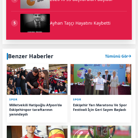
Ayhan Taşçı Hayatını Kaybetti
5
Benzer Haberler
Tümünü Gör
SPOR
SPOR
Milletvekili Hatipoğlu Afyıon'da
Eskişehir Yarı Maratonu Ve Spor
Eskişehirspor taraftarının
Festivali İçin Geri Sayım Başladı
yanındaydı