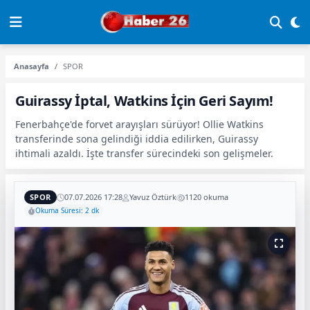
Anasayfa
SPOR
Guirassy İptal, Watkins İçin Geri Sayım!
Fenerbahçe'de forvet arayışları sürüyor! Ollie Watkins
transferinde sona gelindiği iddia edilirken, Guirassy
ihtimali azaldı. İşte transfer sürecindeki son gelişmeler.
SPOR
07.07.2026 17:28
Yavuz Öztürk
1120 okuma
Okuma Süresi: 2 dk