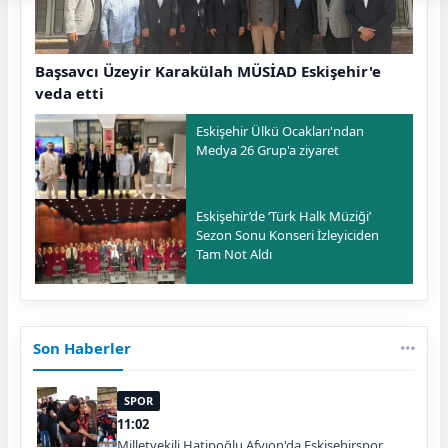
Başsavcı Üzeyir Karakülah MÜSİAD Eskişehir'e
veda etti
Eskişehir Ülkü Ocakları'ndan
Medya 26 Grup'a ziyaret
Eskişehir’de ‘Türk Halk Müziği’
Sezon Sonu Konseri İzleyiciden
Tam Not Aldı
Son Haberler
SPOR
11:02
Milletvekili Hatipoğlu Afyıon'da Eskişehirspor