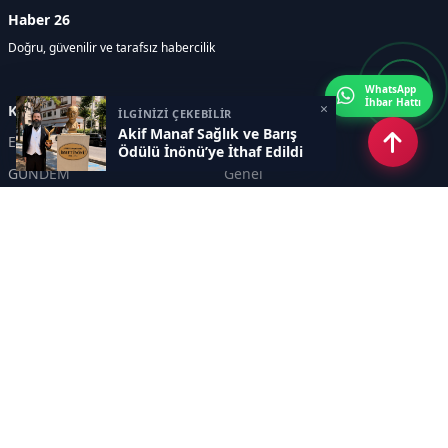
Haber 26
Doğru, güvenilir ve tarafsız habercilik
WhatsApp
İhbar Hattı
×
Kategoriler
İLGİNİZİ ÇEKEBİLİR
Akif Manaf Sağlık ve Barış
Eskişehir
SPOR
Ödülü İnönü’ye İthaf Edildi
GÜNDEM
Genel
EKONOMİ
KÜLTÜR SANAT
Asayiş
TEKNOLOJİ
POLİTİKA
YEREL
EĞİTİM
İnsan
Sayfalar
KÜNYE
İletişim
RSS
Sitemap
Haber Arşivi