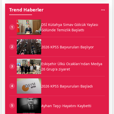
Trend Haberler
DSİ Kütahya Simav Gölcük Yaylası
1
Gölünde Temizlik Başlattı
2026 KPSS Başvuruları Başlıyor
2
Eskişehir Ülkü Ocakları'ndan Medya
3
26 Grup'a ziyaret
2026 KPSS Başvuruları Başladı
4
Ayhan Taşçı Hayatını Kaybetti
5