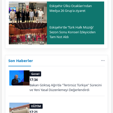
Eskişehir Ülkü Ocakları'ndan
Medya 26 Grup'a ziyaret
Eskişehir’de ‘Türk Halk Müziği’
Sezon Sonu Konseri İzleyiciden
Tam Not Aldı
Son Haberler
Genel
17:34
Bakan Göktaş Ağrı'da "Terörsüz Türkiye" Sürecini
ve Yeni Yasal Düzenlemeyi Değerlendirdi
EĞİTİM
17:21