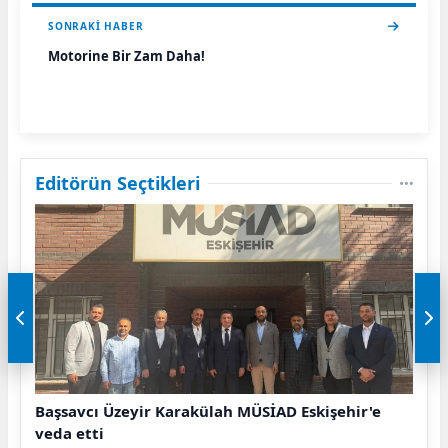
SONRAKI HABER
Motorine Bir Zam Daha!
Editörün Seçtikleri
Başsavcı Üzeyir Karakülah MÜSİAD Eskişehir'e
veda etti