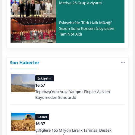
Medya 26 Grup'a ziyaret
Eskişehir’de ‘Türk Halk Müziği’
Sezon Sonu Konseri İzleyiciden
Tam Not Aldı
Son Haberler
Eskişehir
16:57
Tepebaşı'nda Arazi Yangını: Ekipler Alevleri
Büyümeden Söndürdü
Genel
16:37
Çiftçilere 165 Milyon Liralık Tarımsal Destek