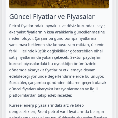
Güncel Fiyatlar ve Piyasalar
Petrol fiyatlarındaki oynaklık ve döviz kurundaki seyir,
akaryakıt fiyatlarının kısa aralıklarla güncellenmesine
neden oluyor. Çarşamba günü pompa fiyatlarına
yansıması beklenen söz konusu zam miktarı, ülkenin
farklı illerinde küçük değişiklikler gösterebilen nihai
satış fiyatlarını da yukarı çekecek. Sektör paydaşları,
küresel piyasalardaki bu oynaklığın önümüzdeki
dönemde akaryakıt fiyatlarını etkilemeye devam
edebileceği yönünde değerlendirmelerde bulunuyor.
Sürücüler, çarşamba gününden itibaren geçerli olacak
güncel fiyatları akaryakıt istasyonlarından ve ilgili
platformlardan takip edebilecekler.
Küresel enerji piyasalarındaki arz ve talep
dengesizlikleri, Brent petrol varil fiyatlarında belirgin
dalgalanmalara yol açıyor. Türkiye'de akaryakıt fiyatları,