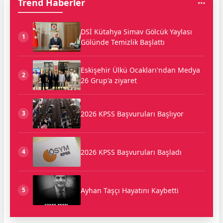
Trend Haberler
DSİ Kütahya Simav Gölcük Yaylası
1
Gölünde Temizlik Başlattı
Eskişehir Ülkü Ocakları'ndan Medya
2
26 Grup'a ziyaret
2026 KPSS Başvuruları Başlıyor
3
2026 KPSS Başvuruları Başladı
4
Ayhan Taşçı Hayatını Kaybetti
5