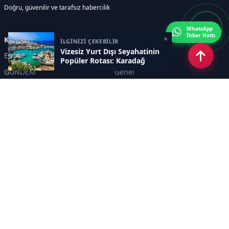
Doğru, güvenilir ve tarafsız habercilik
WhatsApp
İhbar Hattı
×
Kategoriler
İLGİNİZİ ÇEKEBİLİR
Vizesiz Yurt Dışı Seyahatinin
Eskişehir
SPOR
Popüler Rotası: Karadağ
GÜNDEM
Genel
EKONOMİ
KÜLTÜR SANAT
Asayiş
TEKNOLOJİ
POLİTİKA
YEREL
EĞİTİM
İnsan
Sayfalar
KÜNYE
İletişim
RSS
Sitemap
Haber Arşivi