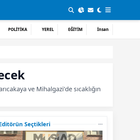
POLİTİKA
YEREL
EĞİTİM
İnsan
ecek
Sarıcakaya ve Mihalgazi'de sıcaklığın
Editörün Seçtikleri