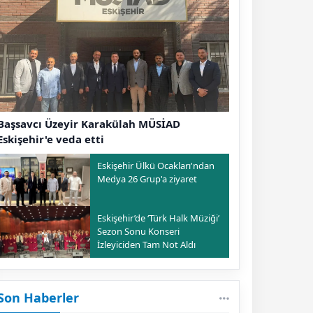
Başsavcı Üzeyir Karakülah MÜSİAD
Eskişehir'e veda etti
Eskişehir Ülkü Ocakları'ndan
Medya 26 Grup'a ziyaret
Eskişehir’de ‘Türk Halk Müziği’
Sezon Sonu Konseri
İzleyiciden Tam Not Aldı
Son Haberler