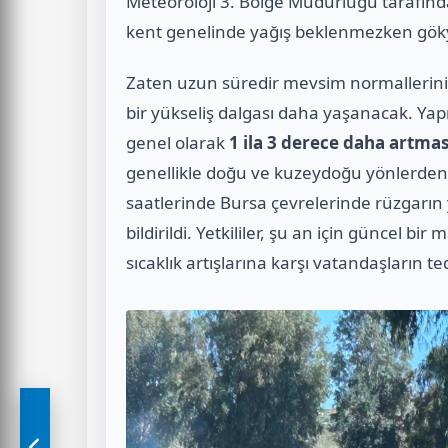
Meteoroloji 3. Bölge Müdürlüğü tarafın
kent genelinde yağış beklenmezken göky
Zaten uzun süredir mevsim normallerinin
bir yükseliş dalgası daha yaşanacak. Yap
genel olarak
1 ila 3 derece daha artmas
genellikle doğu ve kuzeydoğu yönlerden h
saatlerinde Bursa çevrelerinde rüzgarın y
bildirildi. Yetkililer, şu an için güncel b
sıcaklık artışlarına karşı vatandaşların te