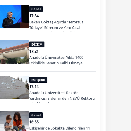
Genel
17:34
Bakan Göktaş Ağrı'da "Terörsüz
Türkiye" Sürecini ve Yeni Yasal
Düzenlemeyi Değerlendirdi
EĞİTİM
17:21
Anadolu Üniversitesi Yılda 1400
Etkinlikle Sanatın Kalbi Olmaya
Devam Ediyor
Eskişehir
17:14
Anadolu Üniversitesi Rektör
Yardımcısı Erdemir'den NEVÜ Rektörü
Aktekin'e Ziyaret
Genel
16:55
Eskişehir'de Sokakta Dilendirilen 11