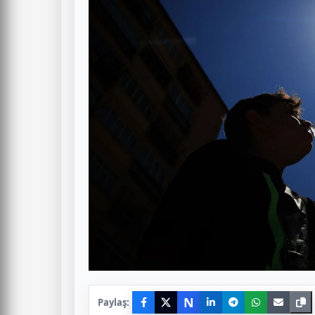
N
Paylaş: