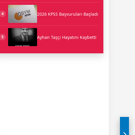
2026 KPSS Başvuruları Başladı
4
Ayhan Taşçı Hayatını Kaybetti
5