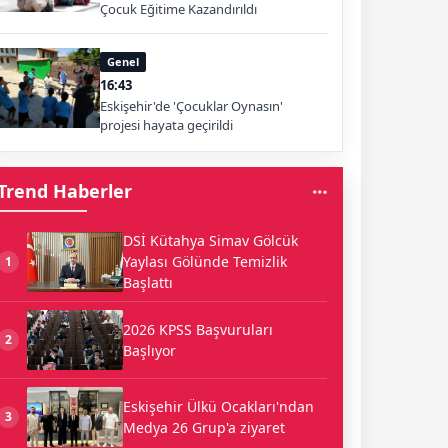
Çocuk Eğitime Kazandırıldı
Genel
16:43
Eskişehir'de 'Çocuklar Oynasın'
projesi hayata geçirildi
Trend Haberler
DSİ Kütahya Simav Gölcük
Yaylası Gölünde Temizlik
1
Başlattı
2026 KPSS Başvuruları
2
Başlıyor
Eskişehir Ülkü Ocakları'ndan
3
Medya 26 Grup'a ziyaret