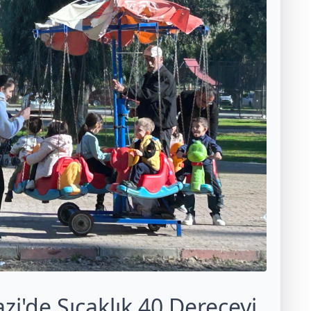
zi'de Sıcaklık 40 Dereceyi