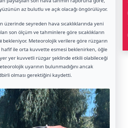
dan paylaşılan son hava tahmin raporuna göre,
üzünün az bulutlu ve açık olacağı öngörülüyor.
 üzerinde seyreden hava sıcaklıklarında yeni
ılan son ölçüm ve tahminlere göre sıcaklıkların
ı
bekleniyor. Meteorolojik verilere göre rüzgarın
afif ile orta kuvvette esmesi beklenirken, öğle
er yer kuvvetli rüzgar şeklinde etkili olabileceği
ir meteorolojik uyarının bulunmadığını ancak
dbirli olması gerektiğini kaydetti.