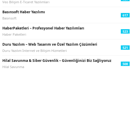
Veo Bilişim E-Ticaret Yazılımları
Basınsoft Haber Yazılımı
617
Basınsoft
HaberPaketleri – Profesyonel Haber Yazılımları
523
Haber Paketleri
Duru Yazılım – Web Tasarım ve Özel Yazılım Çözümleri
521
Duru Yazılım İnternet ve Bilişim Hizmetleri
Hilal Savunma & Siber Güvenlik – Güvenliğinizi Biz Sağlıyoruz
508
Hilal Savunma