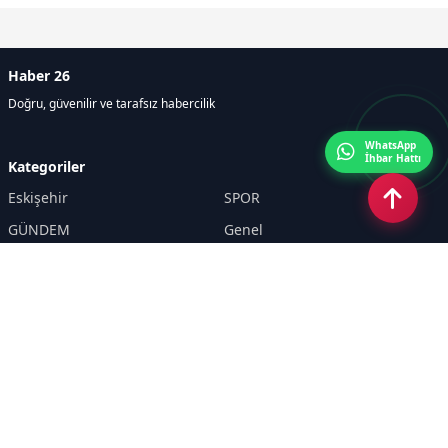
Haber 26
Doğru, güvenilir ve tarafsız habercilik
WhatsApp
İhbar Hattı
Kategoriler
Eskişehir
SPOR
GÜNDEM
Genel
EKONOMİ
KÜLTÜR SANAT
Asayiş
TEKNOLOJİ
POLİTİKA
YEREL
EĞİTİM
İnsan
Sayfalar
KÜNYE
İletişim