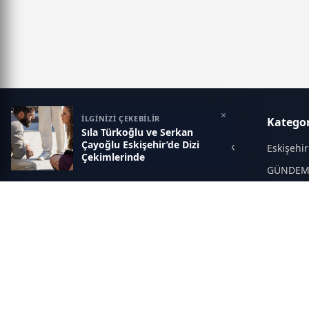
×
İLGİNİZİ ÇEKEBİLİR
Haber 26
Kategor
Sıla Türkoğlu ve Serkan
Çayoğlu Eskişehir’de Dizi
Doğru, güvenilir ve tarafsız habercilik
Eskişehir
Çekimlerinde
GÜNDE
EKONOM
Asayiş
POLİTİK
EĞİTİM