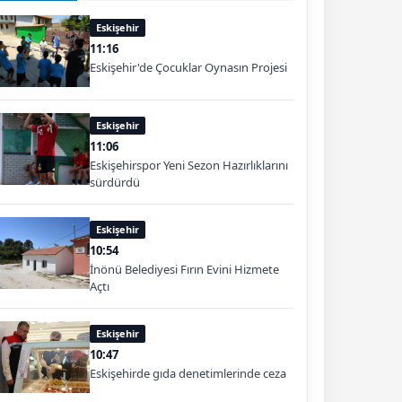
Eskişehir
11:16
Eskişehir'de Çocuklar Oynasın Projesi
Eskişehir
11:06
Eskişehirspor Yeni Sezon Hazırlıklarını
sürdürdü
Eskişehir
10:54
İnönü Belediyesi Fırın Evini Hizmete
Açtı
Eskişehir
10:47
Eskişehirde gıda denetimlerinde ceza