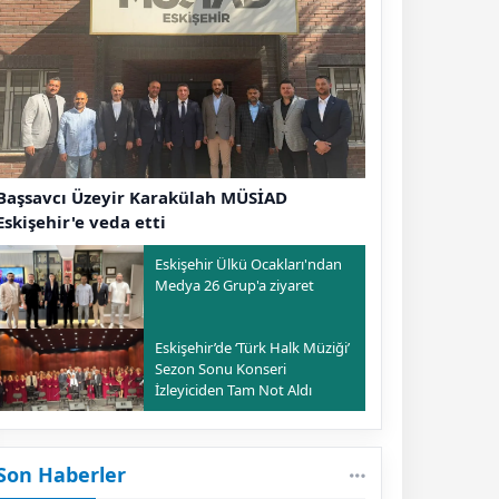
Başsavcı Üzeyir Karakülah MÜSİAD
Eskişehir'e veda etti
Eskişehir Ülkü Ocakları'ndan
Medya 26 Grup'a ziyaret
Eskişehir’de ‘Türk Halk Müziği’
Sezon Sonu Konseri
İzleyiciden Tam Not Aldı
Son Haberler