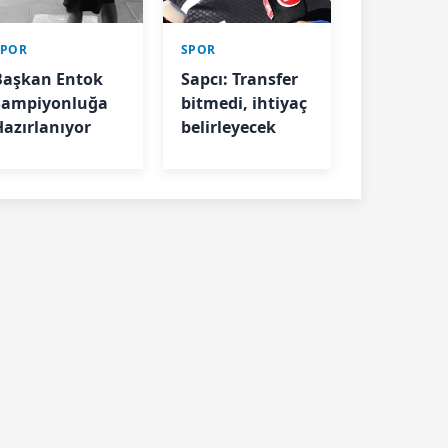
SPOR
SPOR
Başkan Entok
Sapcı: Transfer
Şampiyonluğa
bitmedi, ihtiyaç
Hazırlanıyor
belirleyecek