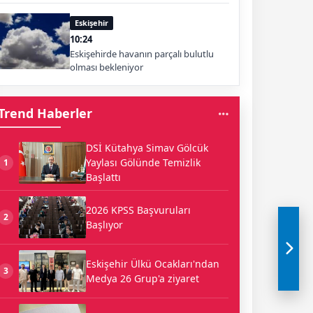
Eskişehir
10:24
Eskişehirde havanın parçalı bulutlu
olması bekleniyor
Trend Haberler
DSİ Kütahya Simav Gölcük
Yaylası Gölünde Temizlik
1
Başlattı
2026 KPSS Başvuruları
2
Başlıyor
Eskişehir Ülkü Ocakları'ndan
3
Medya 26 Grup'a ziyaret