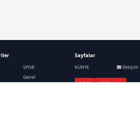
iler
Sayfalar
SPOR
KÜNYE
İletişim
M
Genel
RSS
Sitemap
İ
KÜLTÜR SANAT
Haber Arşivi
TEKNOLOJİ
A
YEREL
İnsan