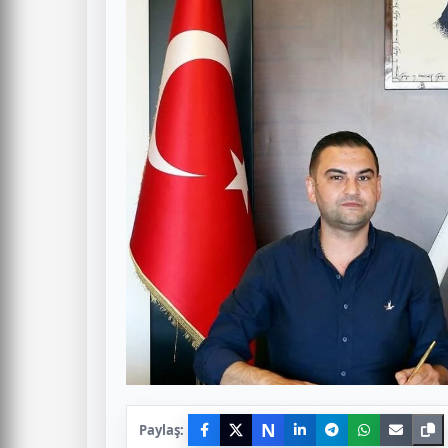
N
Paylaş: