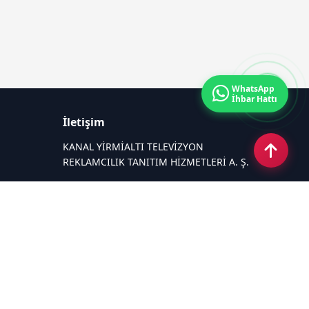
WhatsApp
İhbar Hattı
İletişim
KANAL YİRMİALTI TELEVİZYON
REKLAMCILIK TANITIM HİZMETLERİ A. Ş.
Uluönder Mahallesi, Aktüre Sokak, No:
37 Tepebaşı/ESKİŞEHİR
Email:
reklam@kanal26.tv
Tel:
+90 (222) 323 26 26
Sosyal Medya