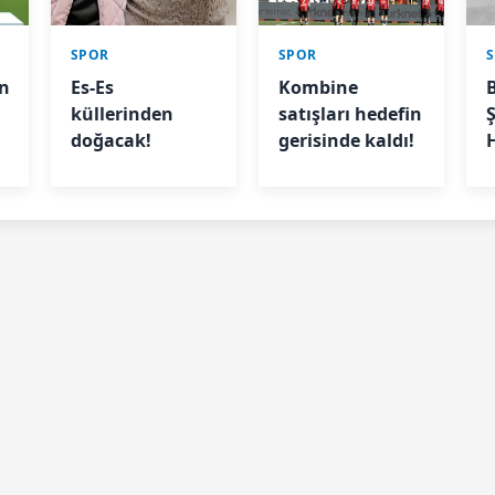
SPOR
SPOR
un
Es-Es
Kombine
küllerinden
satışları hedefin
doğacak!
gerisinde kaldı!
u