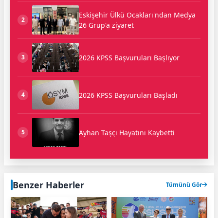
Eskişehir Ülkü Ocakları'ndan Medya
2
26 Grup'a ziyaret
2026 KPSS Başvuruları Başlıyor
3
2026 KPSS Başvuruları Başladı
4
Ayhan Taşçı Hayatını Kaybetti
5
Benzer Haberler
Tümünü Gör