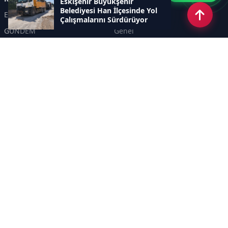
Eskişehir Büyükşehir
Belediyesi Han İlçesinde Yol
Eskişehir
SPOR
Çalışmalarını Sürdürüyor
GÜNDEM
Genel
EKONOMİ
KÜLTÜR SANAT
Asayiş
TEKNOLOJİ
POLİTİKA
YEREL
EĞİTİM
İnsan
Sayfalar
KÜNYE
İletişim
RSS
Sitemap
Haber Arşivi
İletişim
KANAL YİRMİALTI TELEVİZYON REKLAMCILIK TANITIM HİZMETLERİ A. Ş.