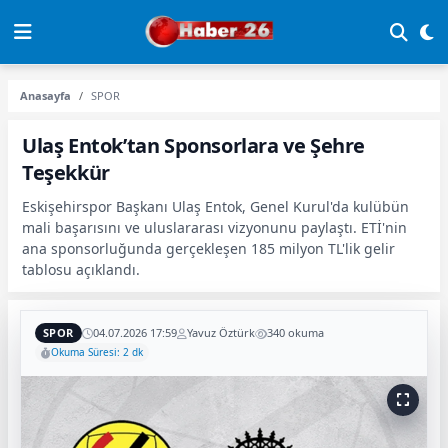
Anasayfa
SPOR
Ulaş Entok’tan Sponsorlara ve Şehre
Teşekkür
Eskişehirspor Başkanı Ulaş Entok, Genel Kurul'da kulübün
mali başarısını ve uluslararası vizyonunu paylaştı. ETİ'nin
ana sponsorluğunda gerçekleşen 185 milyon TL'lik gelir
tablosu açıklandı.
SPOR
04.07.2026 17:59
Yavuz Öztürk
340 okuma
Okuma Süresi: 2 dk