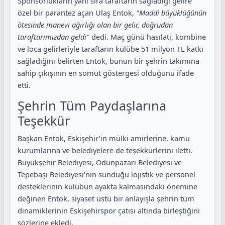
Sponsorlukların yanı sıra taraftarın sağladığı gelire
özel bir parantez açan Ulaş Entok,
"Maddi büyüklüğünün
ötesinde manevi ağırlığı olan bir gelir, doğrudan
taraftarımızdan geldi"
dedi. Maç günü hasılatı, kombine
ve loca gelirleriyle taraftarın kulübe 51 milyon TL katkı
sağladığını belirten Entok, bunun bir şehrin takımına
sahip çıkışının en somut göstergesi olduğunu ifade
etti.
Şehrin Tüm Paydaşlarına
Teşekkür
Başkan Entok, Eskişehir’in mülki amirlerine, kamu
kurumlarına ve belediyelere de teşekkürlerini iletti.
Büyükşehir Belediyesi, Odunpazarı Belediyesi ve
Tepebaşı Belediyesi’nin sunduğu lojistik ve personel
desteklerinin kulübün ayakta kalmasındaki önemine
değinen Entok, siyaset üstü bir anlayışla şehrin tüm
dinamiklerinin Eskişehirspor çatısı altında birleştiğini
sözlerine ekledi.