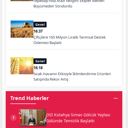
Tepebaşı'nda Arazi Yangını: Ekipler Alevleri
Büyümeden Söndürdü
Genel
16:37
Çiftçilere 165 Milyon Liralık Tarımsal Destek
Ödemesi Başladı
Genel
16:18
Sıcak Havanın Etkisiyle İklimlendirme Ürünleri
Satışında Rekor Artış
Trend Haberler
DSİ Kütahya Simav Gölcük Yaylası
1
Gölünde Temizlik Başlattı