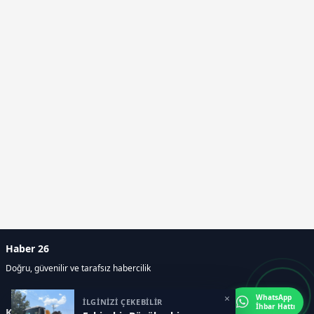
Haber 26
Doğru, güvenilir ve tarafsız habercilik
×
WhatsApp
İLGİNİZİ ÇEKEBİLİR
İhbar Hattı
Kategoriler