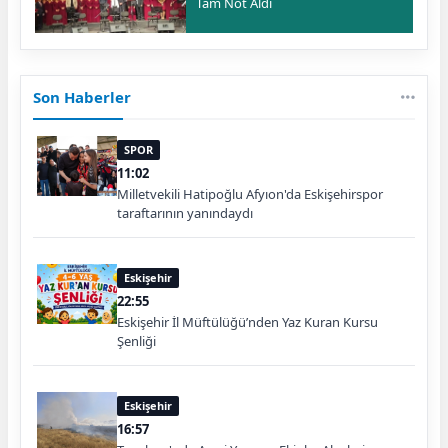
Tam Not Aldı
Son Haberler
SPOR
11:02
Milletvekili Hatipoğlu Afyıon'da Eskişehirspor
taraftarının yanındaydı
Eskişehir
22:55
Eskişehir İl Müftülüğü’nden Yaz Kuran Kursu
Şenliği
Eskişehir
16:57