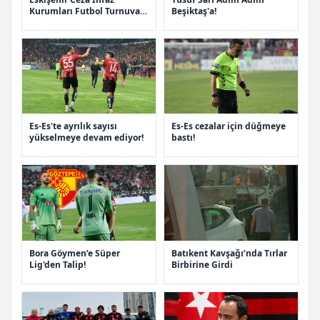
Kurumları Futbol Turnuvası
Beşiktaş'a!
Finali Yapılacak
Es-Es'te ayrılık sayısı
Es-Es cezalar için düğmeye
yükselmeye devam ediyor!
bastı!
Bora Göymen’e Süper
Batıkent Kavşağı’nda Tırlar
Lig'den Talip!
Birbirine Girdi