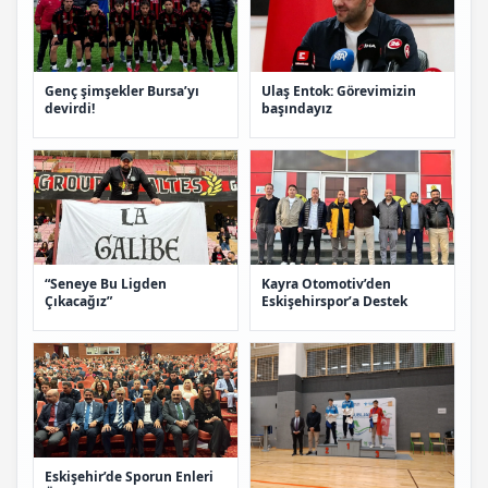
Genç şimşekler Bursa’yı
Ulaş Entok: Görevimizin
devirdi!
başındayız
“Seneye Bu Ligden
Kayra Otomotiv’den
Çıkacağız”
Eskişehirspor’a Destek
Eskişehir’de Sporun Enleri