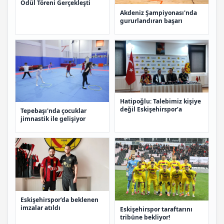
Ödül Töreni Gerçekleşti
Akdeniz Şampiyonası'nda
gururlandıran başarı
Hatipoğlu: Talebimiz kişiye
değil Eskişehirspor’a
Tepebaşı'nda çocuklar
jimnastik ile gelişiyor
Eskişehirspor’da beklenen
imzalar atıldı
Eskişehirspor taraftarını
tribüne bekliyor!