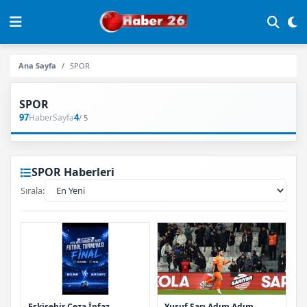
Ana Sayfa
SPOR
SPOR
97
4
Haber
Sayfa
/ 5
SPOR Haberleri
Sırala:
Eskişehir Ceza İnfaz
Yusuf Sarı Adım Adım