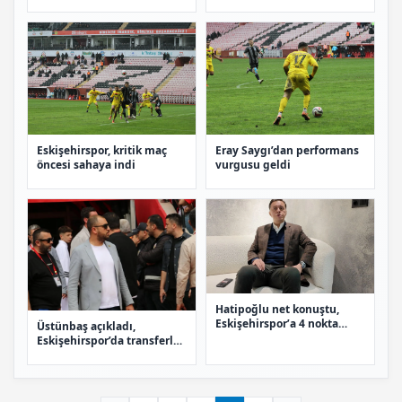
Eskişehirspor, kritik maç
Eray Saygı’dan performans
öncesi sahaya indi
vurgusu geldi
Hatipoğlu net konuştu,
Eskişehirspor’a 4 nokta
Üstünbaş açıkladı,
transfer geliyor!
Eskişehirspor’da transferler
bu hafta bitecek