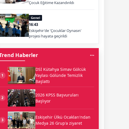
Çocuk Eğitime Kazandırıldı
Genel
16:43
Eskişehir'de 'Çocuklar Oynasın'
projesi hayata geçirildi
Trend Haberler
DSİ Kütahya Simav Gölcük
Yaylası Gölünde Temizlik
1
Başlattı
2026 KPSS Başvuruları
2
Başlıyor
Eskişehir Ülkü Ocakları'ndan
3
Medya 26 Grup'a ziyaret