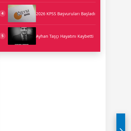
2026 KPSS Başvuruları Başladı
4
Ayhan Taşçı Hayatını Kaybetti
5