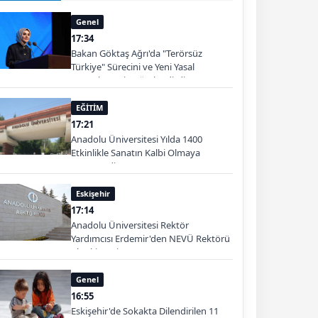
Genel
17:34
Bakan Göktaş Ağrı'da "Terörsüz
Türkiye" Sürecini ve Yeni Yasal
Düzenlemeyi Değerlendirdi
EĞİTİM
17:21
Anadolu Üniversitesi Yılda 1400
Etkinlikle Sanatın Kalbi Olmaya
Devam Ediyor
Eskişehir
17:14
Anadolu Üniversitesi Rektör
Yardımcısı Erdemir'den NEVÜ Rektörü
Aktekin'e Ziyaret
Genel
16:55
Eskişehir'de Sokakta Dilendirilen 11