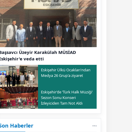
Başsavcı Üzeyir Karakülah MÜSİAD
Eskişehir'e veda etti
Eskişehir Ülkü Ocakları'ndan
Medya 26 Grup'a ziyaret
Eskişehir’de ‘Türk Halk Müziği’
Sezon Sonu Konseri
İzleyiciden Tam Not Aldı
Son Haberler