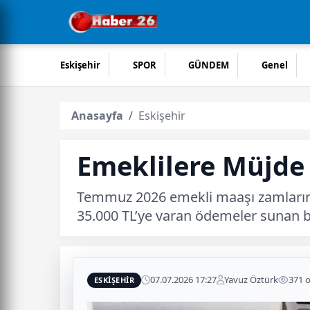
Eskişehir
SPOR
GÜNDEM
Genel
Anasayfa
Eskişehir
Emeklilere Müjde
Temmuz 2026 emekli maaşı zamlarının
35.000 TL’ye varan ödemeler sunan ba
07.07.2026 17:27
Yavuz Öztürk
371 
ESKIŞEHIR