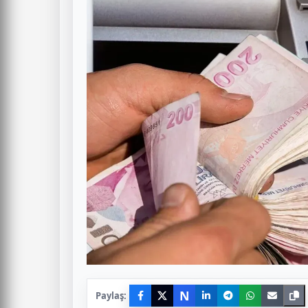
N
Paylaş: