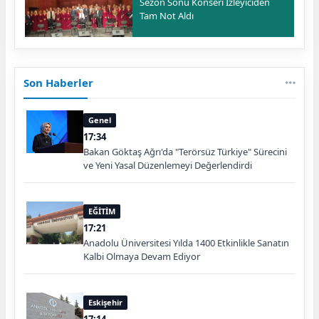
Sezon Sonu Konseri İzleyiciden
Tam Not Aldı
Son Haberler
Genel
17:34
Bakan Göktaş Ağrı'da "Terörsüz Türkiye" Sürecini
ve Yeni Yasal Düzenlemeyi Değerlendirdi
EĞİTİM
17:21
Anadolu Üniversitesi Yılda 1400 Etkinlikle Sanatın
Kalbi Olmaya Devam Ediyor
Eskişehir
17:14