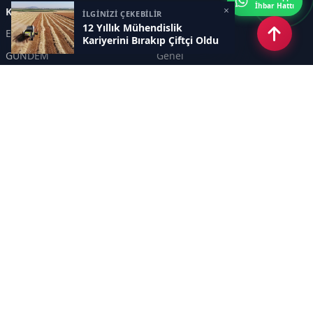
İhbar Hattı
×
Kategoriler
İLGİNİZİ ÇEKEBİLİR
12 Yıllık Mühendislik
Eskişehir
SPOR
Kariyerini Bırakıp Çiftçi Oldu
GÜNDEM
Genel
EKONOMİ
KÜLTÜR SANAT
Asayiş
TEKNOLOJİ
POLİTİKA
YEREL
EĞİTİM
İnsan
Sayfalar
KÜNYE
İletişim
RSS
Sitemap
Haber Arşivi
İletişim
KANAL YİRMİALTI TELEVİZYON REKLAMCILIK TANITIM HİZMETLERİ A. Ş.