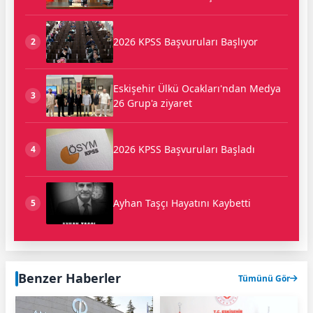
2026 KPSS Başvuruları Başlıyor
2
Eskişehir Ülkü Ocakları'ndan Medya
3
26 Grup'a ziyaret
2026 KPSS Başvuruları Başladı
4
Ayhan Taşçı Hayatını Kaybetti
5
Benzer Haberler
Tümünü Gör