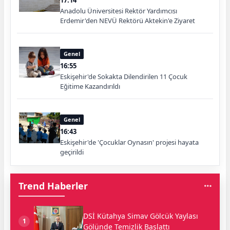
Anadolu Üniversitesi Rektör Yardımcısı
Erdemir'den NEVÜ Rektörü Aktekin'e Ziyaret
Genel
16:55
Eskişehir'de Sokakta Dilendirilen 11 Çocuk
Eğitime Kazandırıldı
Genel
16:43
Eskişehir'de 'Çocuklar Oynasın' projesi hayata
geçirildi
Trend Haberler
DSİ Kütahya Simav Gölcük Yaylası
1
Gölünde Temizlik Başlattı