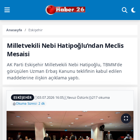
Anasayfa
Eskişehir
Milletvekili Nebi Hatipoğlu’ndan Meclis
Mesaisi
AK Parti Eskişehir Milletvekili Nebi Hatipoğlu, TBMM'de
görüşülen Uzman Erbaş Kanunu teklifinin kabul edilen
maddelerine ilişkin açıklama yaptı.
ESKIŞEHIR
03.07.2026 16:05
Yavuz Öztürk
217 okuma
Okuma Süresi: 2 dk